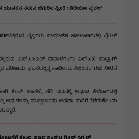
್ಷದ ಯುವಕನ ನಡುವೆ ಚಿಗುರಿದ ಪ್ರೀತಿ : ವಿಡಿಯೋ ವೈರಲ್
ಿಬೀಳುತ್ತಿರುವ ದೃಶ್ಯಗಳು ಸಾಮಾಜಿಕ ಜಾಲತಾಣಗಳಲ್ಲಿ ವೈರಲ್
ಲ್ಲಿರುವ ಎಚ್‌ಪಿಸಿಎಲ್ ಪಾತಾಳಗಂಗಾ ಎಲ್‌ಪಿಜಿ ಬಾಟ್ಲಿಂಗ್
ದ ಪರಿಣಾಮ, ಘಟಕದಲ್ಲಿದ್ದ ಸಾವಿರಾರು ಸಿಲಿಂಡರ್‌ಗಳು ನೀರಿನ
ಧಿಕಾರಿ ಕಿಶನ್ ಜಾವಳೆ, ನದಿ ದಡದಲ್ಲಿ ಅಥವಾ ಕೆಳಭಾಗದಲ್ಲಿ
ಕೂ ಅವುಗಳನ್ನು ಮುಟ್ಟಬಾರದು ಅಥವಾ ಮನೆಗೆ ತೆಗೆದುಕೊಂಡು
ದ್ದಾರೆ.
ೋಜನೆಗೆ ಕೇಂದ್ರ ಸಚಿವ ಸಂಪುಟ ಗ್ರೀನ್ ಸಿಗ್ನಲ್