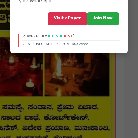
your WhatsApp.
Visit ePaper
Join Now
®
POWERED BY
KHUSHI
HOST
Version 131.0 | Support +91 90603 29333