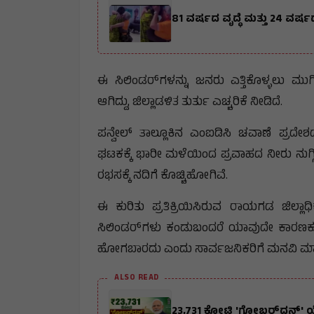
81 ವರ್ಷದ ವೃದ್ಧೆ ಮತ್ತು 24 ವರ
ಈ ಸಿಲಿಂಡರ್‌ಗಳನ್ನು ಜನರು ಎತ್ತಿಕೊಳ್ಳಲು ಮುಗ
ಆಗಿದ್ದು, ಜಿಲ್ಲಾಡಳಿತ ತುರ್ತು ಎಚ್ಚರಿಕೆ ನೀಡಿದೆ.
ಪನ್ವೇಲ್ ತಾಲ್ಲೂಕಿನ ಎಂಐಡಿಸಿ ಚವಾಣೆ ಪ್ರದೇಶದ
ಘಟಕಕ್ಕೆ ಭಾರೀ ಮಳೆಯಿಂದ ಪ್ರವಾಹದ ನೀರು ನುಗ್ಗಿ
ರಭಸಕ್ಕೆ ನದಿಗೆ ಕೊಚ್ಚಿಹೋಗಿವೆ.
ಈ ಕುರಿತು ಪ್ರತಿಕ್ರಿಯಿಸಿರುವ ರಾಯಗಡ ಜಿಲ್ಲಾ
ಸಿಲಿಂಡರ್‌ಗಳು ಕಂಡುಬಂದರೆ ಯಾವುದೇ ಕಾರಣಕ್
ಹೋಗಬಾರದು ಎಂದು ಸಾರ್ವಜನಿಕರಿಗೆ ಮನವಿ ಮಾಡಿ
ALSO READ
₹23,731 ಕೋಟಿ 'ಗೋಬರ್‌ಧನ್' ಯ