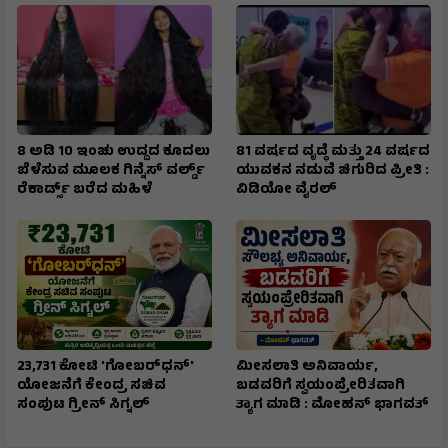
8 ಅಡಿ 10 ಇಂಚು ಉದ್ದದ ಕೂದಲು
81 ವರ್ಷದ ವೃದ್ಧೆ ಮತ್ತು 24 ವರ್ಷದ
ಬೆಳೆಸುವ ಮೂಲಕ ಗಿನ್ನೆಸ್ ವರ್ಲ್ಡ್
ಯುವಕನ ನಡುವೆ ಚಿಗುರಿದ ಪ್ರೀತಿ :
ರೆಕಾರ್ಡ್ಸ್ ಬರೆದ ಮಹಿಳೆ
ವಿಡಿಯೋ ವೈರಲ್
₹23,731 ಕೋಟಿ 'ಗೋಬರ್‌ಧನ್'
ಮೀಸಲಾತಿ ಅನಿವಾರ್ಯ,
ಯೋಜನೆಗೆ ಕೇಂದ್ರ ಸಚಿವ
ಬಡವರಿಗೆ ಸ್ವಯಂಪ್ರೇರಿತವಾಗಿ
ಸಂಪುಟ ಗ್ರೀನ್ ಸಿಗ್ನಲ್
ತ್ಯಾಗ ಮಾಡಿ : ಮೋಹನ್ ಭಾಗವತ್