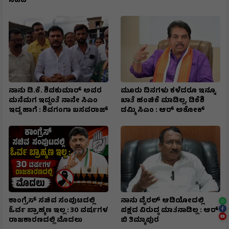
ಸವದಿ
ನಾನು ಡಿ.ಕೆ. ಶಿವಕುಮಾರ್ ಅವರ
ಮೂರು ದಿನಗಳು ಕಳೆದರೂ ಇನ್ನೂ
ಮನೆಮಗ ಇದ್ದಂತೆ ನಾನೇ ಸಿಎಂ
ಖಾತೆ ಹಂಚಿಕೆ ಮಾಡಿಲ್ಲ, ಡಿಕೆಶಿ
ಇದ್ದ ಹಾಗೆ : ಶಿವಗಂಗಾ ಬಸವರಾಜ್
ಡಮ್ಮಿ ಸಿಎಂ : ಆರ್ ಅಶೋಕ್
ಕಾಂಗ್ರೆಸ್ ಸಚಿವ ಸಂಪುಟದಲ್ಲಿ
ನಾನು ವೈರಲ್ ಆಡಿಯೋದಲ್ಲಿ
ಓರ್ವ ಬ್ರಾಹ್ಮಣ ಇಲ್ಲ : 30 ವರ್ಷಗಳ
ಪಕ್ಷದ ವಿರುದ್ಧ ಮಾತನಾಡಿಲ್ಲ : ಆರ್
ರಾಜಕಾರಣದಲ್ಲಿ ಮೊದಲು
ಬಿ ತಿಮ್ಮಾಪುರ