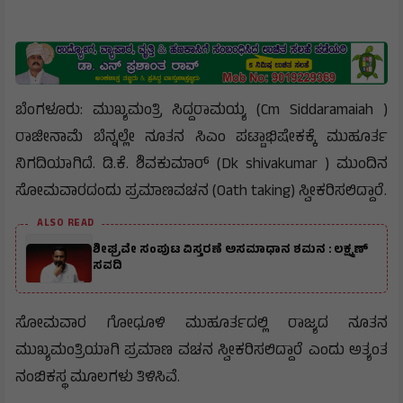
ಬೆಂಗಳೂರು: ಮುಖ್ಯಮಂತ್ರಿ ಸಿದ್ದರಾಮಯ್ಯ (Cm Siddaramaiah )
ರಾಜೀನಾಮೆ ಬೆನ್ನಲ್ಲೇ ನೂತನ ಸಿಎಂ ಪಟ್ಟಾಭಿಷೇಕಕ್ಕೆ ಮುಹೂರ್ತ
ನಿಗದಿಯಾಗಿದೆ. ಡಿ.ಕೆ. ಶಿವಕುಮಾರ್ (Dk shivakumar ) ಮುಂದಿನ
ಸೋಮವಾರದಂದು ಪ್ರಮಾಣವಚನ (Oath taking) ಸ್ವೀಕರಿಸಲಿದ್ದಾರೆ.
ALSO READ
ಶೀಘ್ರವೇ ಸಂಪುಟ ವಿಸ್ತರಣೆ ಅಸಮಾಧಾನ ಶಮನ : ಲಕ್ಷ್ಮಣ್
ಸವದಿ
ಸೋಮವಾರ ಗೋಧೂಳಿ ಮುಹೂರ್ತದಲ್ಲಿ ರಾಜ್ಯದ ನೂತನ
ಮುಖ್ಯಮಂತ್ರಿಯಾಗಿ ಪ್ರಮಾಣ ವಚನ ಸ್ವೀಕರಿಸಲಿದ್ದಾರೆ ಎಂದು ಅತ್ಯಂತ
ನಂಬಿಕಸ್ಥ ಮೂಲಗಳು ತಿಳಿಸಿವೆ.