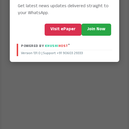
Get latest news updates delivered straight to
your WhatsApp.
Visit ePaper
Join Now
®
POWERED BY
KHUSHI
HOST
Version 131.0 | Support +91 90603 29333