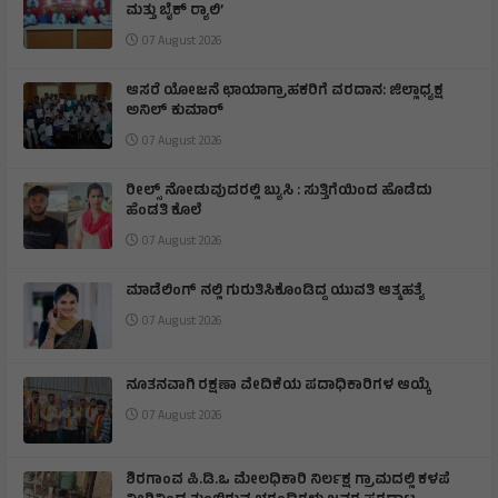
ಮತ್ತು ಬೈಕ್ ರ‍್ಯಾಲಿ’
07 August 2026
ಆಸರೆ ಯೋಜನೆ ಛಾಯಾಗ್ರಾಹಕರಿಗೆ ವರದಾನ: ಜಿಲ್ಲಾಧ್ಯಕ್ಷ
ಅನಿಲ್ ಕುಮಾರ್
07 August 2026
ರೀಲ್ಸ್ ನೋಡುವುದರಲ್ಲಿ ಬ್ಯುಸಿ : ಸುತ್ತಿಗೆಯಿಂದ ಹೊಡೆದು
ಹೆಂಡತಿ ಕೊಲೆ
07 August 2026
ಮಾಡೆಲಿಂಗ್ ನಲ್ಲಿ ಗುರುತಿಸಿಕೊಂಡಿದ್ದ ಯುವತಿ ಆತ್ಮಹತ್ಯೆ
07 August 2026
ನೂತನವಾಗಿ ರಕ್ಷಣಾ ವೇದಿಕೆಯ ಪದಾಧಿಕಾರಿಗಳ ಆಯ್ಕೆ
07 August 2026
ಶಿರಗಾoವ ಪಿ.ಡಿ.ಒ ಮೇಲಧಿಕಾರಿ ನಿರ್ಲಕ್ಷ ಗ್ರಾಮದಲ್ಲಿ ಕಳಪೆ