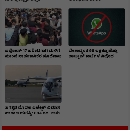
ಐಫೋನ್ 17 ಖರೀದಿಗಾಗಿ ಮಳಿಗೆ
ದೇಶಾದ್ಯಂತ 98 ಲಕ್ಷಕ್ಕೂ ಹೆಚ್ಚು
ಮುಂದೆ ಸಾರ್ವಜನಿಕರ ಹೊಡೆದಾಟ
ವಾಟ್ಸಾಪ್ ಖಾತೆಗಳ ನಿಷೇಧ
ಜಗತ್ತಿನ ಮೊದಲ ಎಲೆಕ್ಟ್ರಿಕ್ ವಿಮಾನ
ಹಾರಾಟ ಯಶಸ್ವಿ : 694 ರೂ. ಸಾಕು