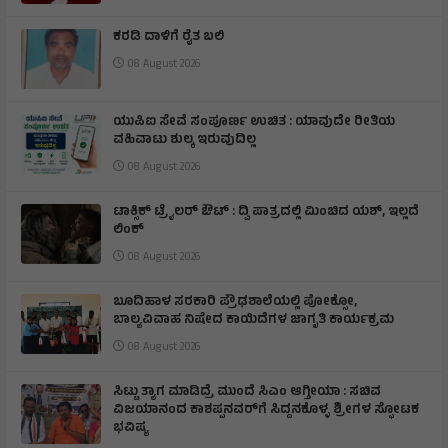
ಕರಡಿ ದಾಳಿಗೆ ರೈತ ಬಲಿ
08 August 2026
ಯುಪಿಐ ಸೇವೆ ಸಂಪೂರ್ಣ ಉಚಿತ : ಯಾವುದೇ ರೀತಿಯ
ವಹಿವಾಟು ಶುಲ್ಕ ಇರುವುದಿಲ್ಲ
08 August 2026
ಟಾಕ್ಸಿಕ್ ಟ್ರೈಲರ್ ಔಟ್ : ದ್ವಿ ಪಾತ್ರದಲ್ಲಿ ಮಿಂಚಿದ ಯಶ್, ಇಲ್ಲದೆ
ಲಿಂಕ್
08 August 2026
ಬೂದಿಹಾಳ ಸರಕಾರಿ ಪ್ರೌಢಶಾಲೆಯಲ್ಲಿ ಪೋಕ್ಸೋ,
ಬಾಲ್ಯವಿವಾಹ ನಿಷೇದ ಕಾಯಿದೆಗಳ ಜಾಗೃತಿ ಕಾರ್ಯಕ್ರಮ
08 August 2026
ಸಿಟ್ಟು ತ್ಯಾಗ ಮಾಡಿದ್ರೆ ಮುಂದೆ ಸಿಎಂ ಆಗ್ತೀಯಾ : ಸಚಿವ
ವಿಜಯಾನಂದ ಕಾಶಪ್ಪನವರ್‌ಗೆ ಸಿದ್ದನಕೊಳ್ಳ ಶ್ರೀಗಳ ಸ್ಫೋಟಕ
ಭವಿಷ್ಯ