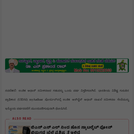
ನವದೆಹಲಿ: ಉಚಿತ ಆಧಾರ್ ನವೀಕರಣದ ಗಡುವನ್ನು ಒಂದು ವರ್ಷ ವಿಸ್ತರಿಸಲಾಗಿದೆ. ಭಾರತೀಯ ವಿಶಿಷ್ಟ ಗುರುತಿನ 
ಪ್ರಾಧಿಕಾರ (UIDAI) myAadhaar ಪೋರ್ಟಲ್‌ನಲ್ಲಿ ಉಚಿತ ಆನ್‌ಲೈನ್ ಆಧಾರ್ ದಾಖಲೆ ನವೀಕರಣ ಸೇವೆಯನ್ನು 
ಇನ್ನೊಂದು ವರ್ಷದವರೆಗೆ ಮುಂದುವರಿಸುವುದಾಗಿ ಘೋಷಿಸಿದೆ.
ALSO READ
ಬಿಎಸ್ ಎನ್ ಎಲ್ ನಿಂದ ಹೊಸ ಸ್ಯಾಟಲೈಟ್ ಫೋನ್
ಬಿಡುಗಡೆ :ಬೆಲೆ ವೈಶಿಷ್ಟ್ಯತೆ ಇಲ್ಲಿದೆ