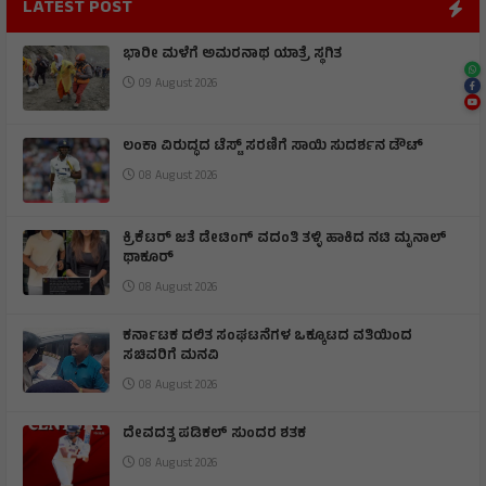
LATEST POST
ಭಾರೀ ಮಳೆಗೆ ಅಮರನಾಥ ಯಾತ್ರೆ ಸ್ಥಗಿತ
09 August 2026
ಲಂಕಾ ವಿರುದ್ಧದ ಟೆಸ್ಟ್ ಸರಣಿಗೆ ಸಾಯಿ ಸುದರ್ಶನ ಡೌಟ್
08 August 2026
ಕ್ರಿಕೆಟರ್ ಜತೆ ಡೇಟಿಂಗ್ ವದಂತಿ ತಳ್ಳಿ ಹಾಕಿದ ನಟಿ ಮೃನಾಲ್
ಥಾಕೂರ್
08 August 2026
ಕರ್ನಾಟಕ ದಲಿತ ಸಂಘಟನೆಗಳ ಒಕ್ಕೂಟದ ವತಿಯಿಂದ
ಸಚಿವರಿಗೆ ಮನವಿ
08 August 2026
ದೇವದತ್ತ ಪಡಿಕಲ್ ಸುಂದರ ಶತಕ
08 August 2026