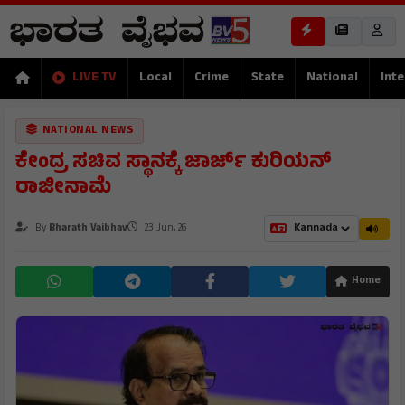
LIVE TV
Local
Crime
State
National
Inte
NATIONAL NEWS
ಕೇಂದ್ರ ಸಚಿವ ಸ್ಥಾನಕ್ಕೆ ಜಾರ್ಜ್ ಕುರಿಯನ್
ರಾಜೀನಾಮೆ
By
Bharath Vaibhav
23 Jun, 26
Home