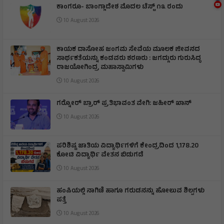
ಕಾಂಗರೂ- ಬಾಂಗ್ಲಾದೇಶ ಮೊದಲ ಟೆಸ್ಟ್ ೧೩ ರಂದು
10 August 2026
ಕಾಯಕ ದಾಸೋಹ ಜಂಗಮ ಸೇವೆಯ ಮೂಲಕ ಜೀವನದ
ಸಾರ್ಥಕತೆಯನ್ನು ಕಂಡವರು ಶರಣರು : ಜಗದ್ಗುರು ಗುರುಸಿದ್ಧ
ರಾಜಯೋಗಿಂದ್ರ ಮಹಾಸ್ವಾಮಿಗಳು
10 August 2026
ಗರ‍್ನೋರ್ ಬ್ರಾರ್ ಪ್ರತಿಭಾವಂತ ವೇಗಿ: ಜಹೀರ್ ಖಾನ್
10 August 2026
ಪರಿಶಿಷ್ಟ ಜಾತಿಯ ವಿದ್ಯಾರ್ಥಿಗಳಿಗೆ ಕೇಂದ್ರದಿಂದ 1,178.20
ಕೋಟಿ ವಿದ್ಯಾರ್ಥಿ ವೇತನ ಬಿಡುಗಡೆ
10 August 2026
ಹಂಪಿಯಲ್ಲಿ ನಾಗಿಣಿ ಹಾಗೂ ಗರುಡನನ್ನು ಹೋಲುವ ಶಿಲ್ಪಗಳು
ಪತ್ತೆ
10 August 2026