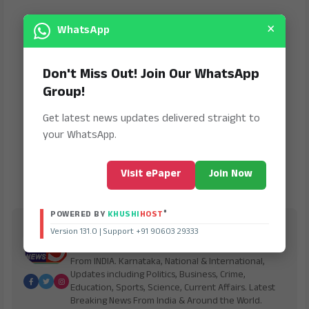
×
WhatsApp
Don't Miss Out! Join Our WhatsApp
Group!
Get latest news updates delivered straight to
your WhatsApp.
Visit ePaper
Join Now
®
POWERED BY
KHUSHI
HOST
Bharath Vaibhav
Version 131.0 | Support +91 90603 29333
is Digital Online Newspaper, Publishing Platform
From INDIA. Karnataka, National & International,
Updates including Politics, Business, Crime,
Education, Sports, Science, Current Affairs. Latest
Breaking News From India & Around the World.