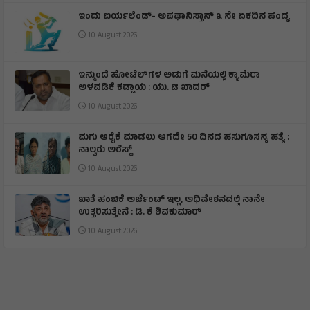
ಇಂದು ಐರ್ಯಲೆಂಡ್- ಅಪಘಾನಿಸ್ತಾನ್ ೩ ನೇ ಏಕದಿನ ಪಂದ್ಯ
10 August 2026
ಇನ್ಮುಂದೆ ಹೋಟೆಲ್‌ಗಳ ಅಡುಗೆ ಮನೆಯಲ್ಲಿ ಕ್ಯಾಮೆರಾ
ಅಳವಡಿಕೆ ಕಡ್ಡಾಯ : ಯು. ಟಿ ಖಾದರ್
10 August 2026
ಮಗು ಆರೈಕೆ ಮಾಡಲು ಆಗದೇ 50 ದಿನದ ಹಸುಗೂಸನ್ನ ಹತ್ಯೆ :
ನಾಲ್ವರು ಅರೆಸ್ಟ್
10 August 2026
ಖಾತೆ ಹಂಚಿಕೆ ಅರ್ಜೆಂಟ್ ಇಲ್ಲ, ಅಧಿವೇಶನದಲ್ಲಿ ನಾನೇ
ಉತ್ತರಿಸುತ್ತೇನೆ : ಡಿ. ಕೆ ಶಿವಕುಮಾರ್
10 August 2026