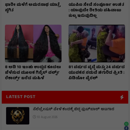
ಭಾರೀ ಮಳೆಗೆ ಅಮರನಾಥ ಯಾತ್ರೆ
ಯುಪಿಐ ಸೇವೆ ಸಂಪೂರ್ಣ ಉಚಿತ
ಸ್ಥಗಿತ
: ಯಾವುದೇ ರೀತಿಯ ವಹಿವಾಟು
ಶುಲ್ಕ ಇರುವುದಿಲ್ಲ
8 ಅಡಿ 10 ಇಂಚು ಉದ್ದದ ಕೂದಲು
81 ವರ್ಷದ ವೃದ್ಧೆ ಮತ್ತು 24 ವರ್ಷದ
ಬೆಳೆಸುವ ಮೂಲಕ ಗಿನ್ನೆಸ್ ವರ್ಲ್ಡ್
ಯುವಕನ ನಡುವೆ ಚಿಗುರಿದ ಪ್ರೀತಿ :
ರೆಕಾರ್ಡ್ಸ್ ಬರೆದ ಮಹಿಳೆ
ವಿಡಿಯೋ ವೈರಲ್
LATEST POST
ಸೆಲೆಬ್ರೇಷನ್ ವೇಳೆ ಕಂದಕ್ಕೆ ಬಿದ್ದ ಫುಟ್‌ಬಾಲ್ ಆಟಗಾರ
10 August 2026