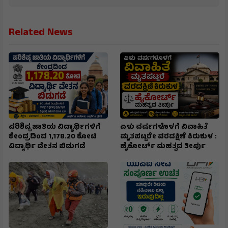
Related News
ಪರಿಶಿಷ್ಟ ಜಾತಿಯ ವಿದ್ಯಾರ್ಥಿಗಳಿಗೆ
ಏಳು ವರ್ಷಗಳೊಳಗೆ ವಿವಾಹಿತೆ
ಕೇಂದ್ರದಿಂದ 1,178.20 ಕೋಟಿ
ಮೃತಪಟ್ಟರೇ ವರದಕ್ಷಿಣೆ ಕಿರುಕುಳ :
ವಿದ್ಯಾರ್ಥಿ ವೇತನ ಬಿಡುಗಡೆ
ಹೈಕೋರ್ಟ್ ಮಹತ್ವದ ತೀರ್ಪು