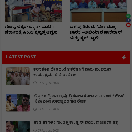
ಗುಟ್ಕಾ, ಲಿಕ್ಕರ್ ಬ್ಯಾನ್ ಮಾಡಿ :
ಆಗಸ್ಟ್ 9ರಂದು ‘ನಶಾ ಮುಕ್ತ
ಸರ್ಕಾರಕ್ಕೆ ಎಂ.ಟಿ.ಕೃಷ್ಣಪ್ಪ ಆಗ್ರಹ
ಭಾರತ –ಅಭಿಯಾನ ವಾಕಥಾನ್
ಮತ್ತು ಬೈಕ್ ರ‍್ಯಾಲಿ’
LATEST POST
ಕಳಸಕೊಪ್ಪ ಸೇರಿದಂತೆ 8 ಕೆರೆಗಳಿಗೆ ನೀರು ತುಂಬಿಸುವ
ಕಾರ್ಯಕ್ರಮ: ಜೆ ಟಿ ಪಾಟೀಲ
07 August 2026
ಹೆಚ್ಚಿನ ಬಡ್ಡಿ ಆಮಿಷವೊಡ್ಡಿ ಕೋಟಿ ಕೋಟಿ ಹಣ ವಂಚನೆ ಕೇಸ್
: ಶಿವಾನಂದ ನೀಲಣ್ಣವರ ಇಡಿ ರೇಡ್
07 August 2026
ಹಾಡ ಹಾಗಲೇ ಗುಂಡಿಕ್ಕಿ ಕಾಂಗ್ರೆಸ್ ಮುಖಂಡ ಬರ್ಬರ ಹತ್ಯೆ
07 August 2026