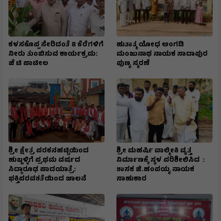
ಕಳಸಕೊಪ್ಪ ಸೇರಿದಂತೆ 8 ಕೆರೆಗಳಿಗೆ
ಹುತಾತ್ಮ ಯೋಧ ಅಂಗಡಿ
ನೀರು ತುಂಬಿಸುವ ಕಾರ್ಯಕ್ರಮ:
ಮಂಜುನಾಥ ನಾಯಕ ಸಾದಾಪುರ
ಜೆ ಟಿ ಪಾಟೀಲ
ಪುಣ್ಯ ಸ್ಮರಣೆ
​ಶ್ರೀ ಕ್ಷೇತ್ರ ಪರಕನಹಟ್ಟಿಯಿಂದ
ಶ್ರೀ ಮಹರ್ಷಿ ವಾಲ್ಮೀಕಿ ವೃತ್ತ
ಹುಬ್ಬಳ್ಳಿಗೆ ಪ್ರಥಮ ವರ್ಷದ
ನಿರ್ಮಾಣಕ್ಕೆ ಸ್ಥಳ ಪರಿಶೀಲಿಸಿದ :
ಸಿದ್ಧಾರೂಢ ಪಾದಯಾತ್ರೆ:
ಶಾಸಕ ಜಿ.ಹಂಪಯ್ಯ ನಾಯಕ
ಭಕ್ತಿಪರವಶತೆಯಿಂದ ಚಾಲನೆ
ಸಾಹುಕಾರ