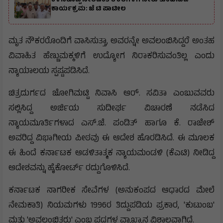
ಕಳಸಕೊಪ್ಪ ಸೇರಿದಂತೆ 8 ಕೆರೆಗಳಿಗೆ ನೀರು ತುಂಬಿಸುವ
ಕಾರ್ಯಕ್ರಮ: ಜೆ ಟಿ ಪಾಟೀಲ
ಮೃತ ನೌಕರರೊಂದಿಗೆ ವಾಸಿಸುತ್ತಾ, ಅವರನ್ನೇ ಅವಲಂಬಿಸಿದ್ದರೆ ಅಂತಹ
ವಿವಾಹಿತ ಹೆಣ್ಣುಮಕ್ಕಳಿಗೆ ಉದ್ಯೋಗ ನಿರಾಕರಿಸುವಂತಿಲ್ಲ ಎಂದು
ನ್ಯಾಯಾಲಯ ಸ್ಪಷ್ಟಪಡಿಸಿದೆ.
ಚಿತ್ರದುರ್ಗದ ಜೋಗಿಮಟ್ಟಿ ನಿವಾಸಿ ಆರ್. ಸವಿತಾ ಎಂಬುವವರು
ಸಲ್ಲಿಸಿದ್ದ ಅರ್ಜಿಯ ಸುದೀರ್ಘ ವಿಚಾರಣೆ ನಡೆಸಿದ
ನ್ಯಾಯಮೂರ್ತಿಗಳಾದ ಎಸ್.ಜೆ. ಪಂಡಿತ್ ಹಾಗೂ ಕೆ. ರಾಜೇಶ್
ಅವರಿದ್ದ ವಿಭಾಗೀಯ ಪೀಠವು ಈ ಆದೇಶ ಹೊರಡಿಸಿದೆ. ಈ ಮೂಲಕ
ಈ ಹಿಂದೆ ಕರ್ನಾಟಕ ಆಡಳಿತಾತ್ಮಕ ನ್ಯಾಯಮಂಡಳಿ (ಕೆಎಟಿ) ನೀಡಿದ್ದ
ಆದೇಶವನ್ನು ಹೈಕೋರ್ಟ್ ರದ್ದುಗೊಳಿಸಿದೆ.
ಕರ್ನಾಟಕ ನಾಗರೀಕ ಸೇವೆಗಳ (ಅನುಕಂಪದ ಆಧಾರದ ಮೇಲೆ
ನೇಮಕಾತಿ) ನಿಯಮಗಳು 1996ರ ತಿದ್ದುಪಡಿಯ ಪ್ರಕಾರ, 'ಕುಟುಂಬ'
ಮತ್ತು 'ಅವಲಂಬಿತರು' ಎಂಬ ಪದಗಳ ವ್ಯಾಖ್ಯಾನ ವಿಶಾಲವಾಗಿದೆ.