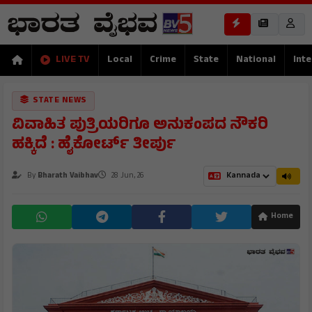
LIVE TV
Local
Crime
State
National
Inte
STATE NEWS
ವಿವಾಹಿತ ಪುತ್ರಿಯರಿಗೂ ಅನುಕಂಪದ ನೌಕರಿ
ಹಕ್ಕಿದೆ : ಹೈಕೋರ್ಟ್ ತೀರ್ಪು
By
Bharath Vaibhav
28 Jun, 26
Home