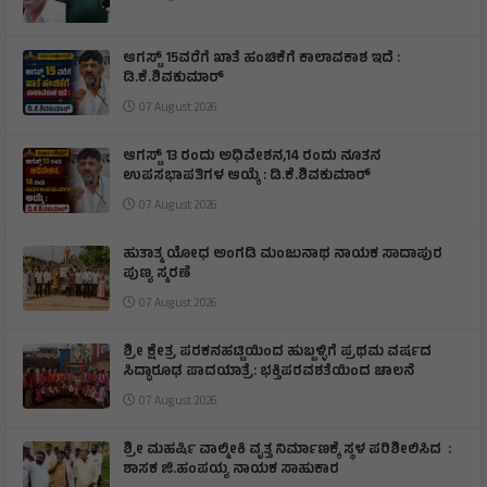
ಆಗಸ್ಟ್ 15ವರೆಗೆ ಖಾತೆ ಹಂಚಿಕೆಗೆ ಕಾಲಾವಕಾಶ ಇದೆ :
ಡಿ.ಕೆ.ಶಿವಕುಮಾರ್
07 August 2026
ಆಗಸ್ಟ್ 13 ರಂದು ಅಧಿವೇಶನ,14 ರಂದು ನೂತನ
ಉಪಸಭಾಪತಿಗಳ ಆಯ್ಕೆ : ಡಿ.ಕೆ.ಶಿವಕುಮಾರ್
07 August 2026
ಹುತಾತ್ಮ ಯೋಧ ಅಂಗಡಿ ಮಂಜುನಾಥ ನಾಯಕ ಸಾದಾಪುರ
ಪುಣ್ಯ ಸ್ಮರಣೆ
07 August 2026
​ಶ್ರೀ ಕ್ಷೇತ್ರ ಪರಕನಹಟ್ಟಿಯಿಂದ ಹುಬ್ಬಳ್ಳಿಗೆ ಪ್ರಥಮ ವರ್ಷದ
ಸಿದ್ಧಾರೂಢ ಪಾದಯಾತ್ರೆ: ಭಕ್ತಿಪರವಶತೆಯಿಂದ ಚಾಲನೆ
07 August 2026
ಶ್ರೀ ಮಹರ್ಷಿ ವಾಲ್ಮೀಕಿ ವೃತ್ತ ನಿರ್ಮಾಣಕ್ಕೆ ಸ್ಥಳ ಪರಿಶೀಲಿಸಿದ :
ಶಾಸಕ ಜಿ.ಹಂಪಯ್ಯ ನಾಯಕ ಸಾಹುಕಾರ