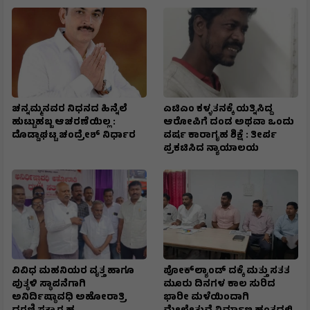
ಚನ್ನಮ್ಮನವರ ನಿಧನದ ಹಿನ್ನೆಲೆ
ಎಟಿಎಂ ಕಳ್ಳತನಕ್ಕೆ ಯತ್ನಿಸಿದ್ದ
ಹುಟ್ಟುಹಬ್ಬ ಆಚರಣೆಯಿಲ್ಲ :
ಆರೋಪಿಗೆ ದಂಡ ಅಥವಾ ಒಂದು
ದೊಡ್ಡಾಘಟ್ಟ ಚಂದ್ರೇಶ್ ನಿರ್ಧಾರ
ವರ್ಷ ಕಾರಾಗೃಹ ಶಿಕ್ಷೆ : ತೀರ್ಪ
ಪ್ರಕಟಿಸಿದ ನ್ಯಾಯಾಲಯ
ವಿವಿಧ ಮಹನಿಯರ ವೃತ್ತ ಹಾಗೂ
ಪೋಕ್‌ಲ್ಯಾಂಡ್ ದಕ್ಕೆ ಮತ್ತು ಸತತ
ಪುತ್ಥಳಿ ಸ್ಥಾಪನೆಗಾಗಿ
ಮೂರು ದಿನಗಳ ಕಾಲ ಸುರಿದ
ಅನಿರ್ದಿಷ್ಠಾವಧಿ ಅಹೋರಾತ್ರಿ
ಭಾರೀ ಮಳೆಯಿಂದಾಗಿ