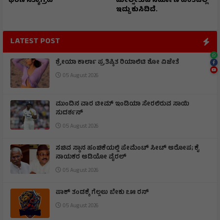
ಧರಣಿ ಸತ್ಯಾಗ್ರಹ
ಮೇಲ್ಸೇತುವೆ ನಿರ್ಮಾಣ ಹಂತದಲ್ಲಿ
ಇದ್ದು ಕುಸಿದಿದೆ.
LATEST POST
ಶ್ರೇಯಾ ಕಾರ್ಲಾ ಪ್ರತಿಷ್ಠಿತ ರಿಯಾಲಿಟಿ ಶೋ ವಿಜೇತೆ
05 August 2026
ಮುಂದಿನ ವಾರ ಟೀಮ್ ಇಂಡಿಯಾ ಸೇರಲಿರುವ ಸಾಯಿ
ಸುದರ್ಶನ್
05 August 2026
ಸಚಿವ ಸ್ಥಾನ ಹಂಚಿಕೆಯಲ್ಲಿ ಪೇಮೆಂಟ್ ಸೀಟ್ ಆರೋಪ; ಕೈ
ನಾಯಕರ ಆಡಿಯೋ ವೈರಲ್
05 August 2026
ಪಾಕ್ ತಂಡಕ್ಕೆ ಗೆಲ್ಲಲು ಬೇಕು ೭೫ ರನ್
05 August 2026