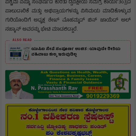
ಪಶ್ಚಿಮ ಏಷ್ಯಾ ಸಂಘರ್ಷದ ಕುರಿತು ದ್ವಿಪಕ್ಷೀಯ ಸಮಗ್ರ ಕಾರ್ಯತಂತ್ರದ
ಪಾಲುದಾರಿಕೆ ಮತ್ತು ಅಭಿಪ್ರಾಯಗಳನ್ನು ವಿನಿಮಯ ಮಾಡಿಕೊಳ್ಳುವ
ಗುರಿಯೊಂದಿಗೆ ಅಧ್ಯಕ್ಷ ಶೇಖ್ ಮೊಹಮ್ಮದ್ ಬಿನ್ ಜಾಯೆದ್ ಅಲ್
ನಹ್ಯಾನ್ ಅವರನ್ನು ಭೇಟಿ ಮಾಡಲಿದ್ದಾರೆ.
ALSO READ
ಯುಪಿಐ ಸೇವೆ ಸಂಪೂರ್ಣ ಉಚಿತ : ಯಾವುದೇ ರೀತಿಯ
ವಹಿವಾಟು ಶುಲ್ಕ ಇರುವುದಿಲ್ಲ