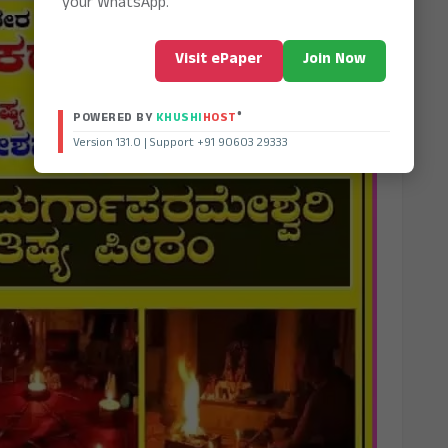
your WhatsApp.
Visit ePaper
Join Now
®
POWERED BY
KHUSHI
HOST
Version 131.0 | Support +91 90603 29333