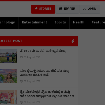
STORIES
EPAPER
LOGIN
chnology
Entertainment
Sports
Health
Featur
LATEST POST
ಸೆ. ೫ ರಂದು ಭಾರತ- ಪಾಕಿಸ್ತಾನ ಪಂದ್ಯ
06 August 2026
ಮುಂಬೈಯಲ್ಲಿ ನಿರ್ಮಾಣವಾಗಿದೆ ನಟಿ ನಗ್ಮಾ
ಮಿರಜಕರ ಕನಸಿನ ಮನೆ
06 August 2026
ಶ್ರೀ ವೆಂಕಟೇಶ್ವರ ಪ್ರೌಢ ಶಾಲೆಯಲ್ಲಿ 8 ಮತ್ತು
9ನೇ ತರಗತಿ ವಿದ್ಯಾರ್ಥಿಗಳ ಸ್ವಾಗತ ಸಮಾರಂಭ
06 August 2026