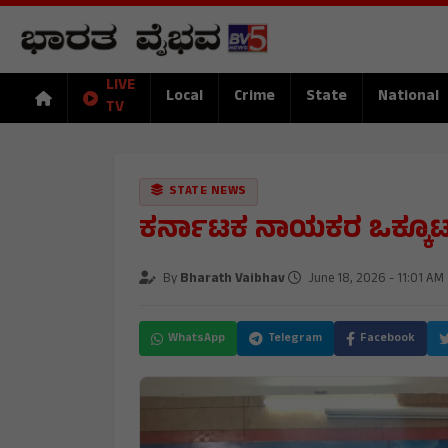
LIVE
Local
Crime
State
National
TV
STATE NEWS
ಕರ್ನಾಟಕ ನಾಯಕರ ಒಕ್ಕೂಟ(
By
Bharath Vaibhav
June 18, 2026 - 11:01 AM
WhatsApp
Telegram
Facebook