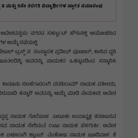
್ಲಿ 8 ಮತ್ತು 9ನೇ ತರಗತಿ ವಿದ್ಯಾರ್ಥಿಗಳ ಸ್ವಾಗತ ಸಮಾರಂಭ
 ಆದೇಶದನ್ವಯ ನಗರದ ಸರ್ಕ್ಯೂಟ್ ಹೌಸಿನಲ್ಲಿ ಆಯೋಜಿಸಿದ
 ಆಯ್ಕೆ ಸಭೆಯಲ್ಲಿ
ೇಬಲ್ ಟ್ರಸ್ಟ್ ನ ಸಂಸ್ಥಾಪಕ ಪ್ರದೀಪ್ ಪೂಜಾರ್, ಕಾನಿಪ ಧ್ವನಿ
ಬೂತಲದಿನ್ನಿ ಅವರನ್ನು ನಾಯಕರ ಒಕ್ಕೂಟದಿಂದ ಸನ್ಮಾನಿಸಿ
ಕ ಕಾನೂನು ಸಲಹೆಗಾರರಾಗಿ ಪರಶುರಾಮ್ ನಾಯಕ ವಕೀಲರು,
ರುಪಾದಿ ಕನ್ನಾರಿ' ಅವರನ್ನು ಆಯ್ಕೆ ಮಾಡಿ ನೇಮಕಾತಿ ಆದೇಶ
ಸಿದ್ದಪ್ಪ ನಾಯಕ ಗೊರೆಬಾಳ. ತಾಲೂಕು ಉಪಾಧ್ಯಕ್ಷ ಶರಣಬಸವ
ನಬಸವ ನಾಯಕ ಸೇರಿದಂತೆ ರಾಜು ನಾಯಕ ಬೆಳಗುರ್ಕಿ. ಆದೇಶ
ಯಕ ಏಳೂರಾಗಿ ಕ್ಯಾಂಪ್. ವೆಂಕೋಬ ನಾಯಕ ಬೂದಿವಾಳ. ಕೆ