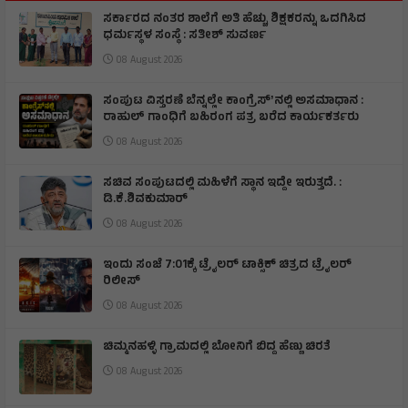
ಸರ್ಕಾರದ ನಂತರ ಶಾಲೆಗೆ ಅತಿ ಹೆಚ್ಚು ಶಿಕ್ಷಕರನ್ನು ಒದಗಿಸಿದ
ಧರ್ಮಸ್ಥಳ ಸಂಸ್ಥೆ : ಸತೀಶ್ ಸುವರ್ಣ
08 August 2026
ಸಂಪುಟ ವಿಸ್ತರಣೆ ಬೆನ್ನಲ್ಲೇ ಕಾಂಗ್ರೆಸ್ʼನಲ್ಲಿ ಅಸಮಾಧಾನ :
ರಾಹುಲ್ ಗಾಂಧಿಗೆ ಬಹಿರಂಗ ಪತ್ರ ಬರೆದ ಕಾರ್ಯಕರ್ತರು
08 August 2026
ಸಚಿವ ಸಂಪುಟದಲ್ಲಿ ಮಹಿಳೆಗೆ ಸ್ಥಾನ ಇದ್ದೇ ಇರುತ್ತದೆ. :
ಡಿ.ಕೆ.ಶಿವಕುಮಾರ್
08 August 2026
ಇಂದು ಸಂಜೆ 7:01ಕ್ಕೆ ಟ್ರೈಲರ್ ಟಾಕ್ಸಿಕ್ ಚಿತ್ರದ ಟ್ರೈಲರ್
ರಿಲೀಸ್
08 August 2026
ಚಿಮ್ಮನಹಳ್ಳಿ ಗ್ರಾಮದಲ್ಲಿ ಬೋನಿಗೆ ಬಿದ್ದ ಹೆಣ್ಣು ಚಿರತೆ
08 August 2026