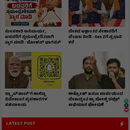
ಮೀಸಲಾತಿ ಅನಿವಾರ್ಯ,
ದೇಶದ ಲಕ್ಷಾಂತರ ನೇಕಾರರಿಗೆ
ಬಡವರಿಗೆ ಸ್ವಯಂಪ್ರೇರಿತವಾಗಿ
ಬೆಂಬಲ ನೀಡಿ : Gen Zಗೆ ಪ್ರಧಾನಿ
ತ್ಯಾಗ ಮಾಡಿ : ಮೋಹನ್ ಭಾಗವತ್
ಕರೆ
ಸ್ನ್ಯಾಪ್‌ಚಾಟ್‌'ಗೆ ಕಾಲಿಟ್ಟ
ಕಾಕ್ರೋಚ್ ಜನತಾ ಪಾರ್ಟಿಯಿಂದ
ವಿದೇಶಾಂಗ ವ್ಯವಹಾರಗಳ
ದೇಶಾದ್ಯಂತ ಕ್ಯಾ ಬೋಲ್ತಿ ಪಬ್ಲಿಕ್
ಸಚಿವಾಲಯ
ಅಭಿಯಾನ ಘೋಷಣೆ
LATEST POST