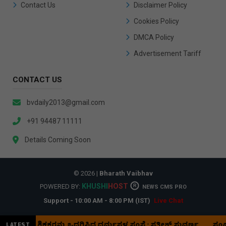
Contact Us
Disclaimer Policy
Cookies Policy
DMCA Policy
Advertisement Tariff
CONTACT US
bvdaily2013@gmail.com
+91 94487 11111
Details Coming Soon
© 2026 |
Bharath Vaibhav
KHUSHI
HOST
POWERED BY:
R
NEWS CMS PRO
Support - 10:00 AM - 8:00 PM (IST)
Live Chat
ಹೆಚ್ಚು ಶಿಕ್ಷಕರನ್ನು ಒದಗಿಸಿದ ಧರ್ಮಸ್ಥಳ ಸಂಸ್ಥೆ : ಸತೀಶ್ ಸುವರ್ಣ
ಸಂಪುಟ ವಿ
LATEST