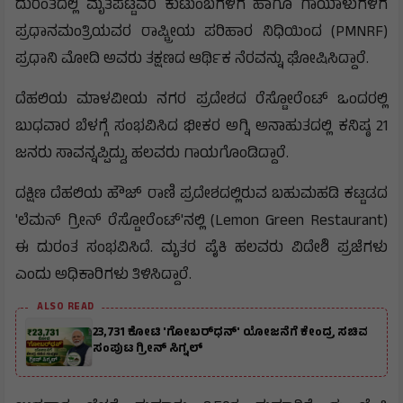
ದುರಂತದಲ್ಲಿ ಮೃತಪಟ್ಟವರ ಕುಟುಂಬಗಳಿಗೆ ಹಾಗೂ ಗಾಯಾಳುಗಳಿಗೆ
ಪ್ರಧಾನಮಂತ್ರಿಯವರ ರಾಷ್ಟ್ರೀಯ ಪರಿಹಾರ ನಿಧಿಯಿಂದ (PMNRF)
ಪ್ರಧಾನಿ ಮೋದಿ ಅವರು ತಕ್ಷಣದ ಆರ್ಥಿಕ ನೆರವನ್ನು ಘೋಷಿಸಿದ್ದಾರೆ.
ದೆಹಲಿಯ ಮಾಳವೀಯ ನಗರ ಪ್ರದೇಶದ ರೆಸ್ಟೋರೆಂಟ್ ಒಂದರಲ್ಲಿ
ಬುಧವಾರ ಬೆಳಗ್ಗೆ ಸಂಭವಿಸಿದ ಭೀಕರ ಅಗ್ನಿ ಅನಾಹುತದಲ್ಲಿ ಕನಿಷ್ಠ 21
ಜನರು ಸಾವನ್ನಪ್ಪಿದ್ದು, ಹಲವರು ಗಾಯಗೊಂಡಿದ್ದಾರೆ.
ದಕ್ಷಿಣ ದೆಹಲಿಯ ಹೌಜ್ ರಾಣಿ ಪ್ರದೇಶದಲ್ಲಿರುವ ಬಹುಮಹಡಿ ಕಟ್ಟಡದ
'ಲೆಮನ್ ಗ್ರೀನ್ ರೆಸ್ಟೋರೆಂಟ್'ನಲ್ಲಿ (Lemon Green Restaurant)
ಈ ದುರಂತ ಸಂಭವಿಸಿದೆ. ಮೃತರ ಪೈಕಿ ಹಲವರು ವಿದೇಶಿ ಪ್ರಜೆಗಳು
ಎಂದು ಅಧಿಕಾರಿಗಳು ತಿಳಿಸಿದ್ದಾರೆ.
ALSO READ
₹23,731 ಕೋಟಿ 'ಗೋಬರ್‌ಧನ್' ಯೋಜನೆಗೆ ಕೇಂದ್ರ ಸಚಿವ
ಸಂಪುಟ ಗ್ರೀನ್ ಸಿಗ್ನಲ್