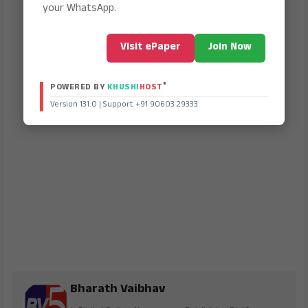
your WhatsApp.
Visit ePaper
Join Now
®
POWERED BY
KHUSHI
HOST
Version 131.0 | Support +91 90603 29333
Bharath Vaibhav