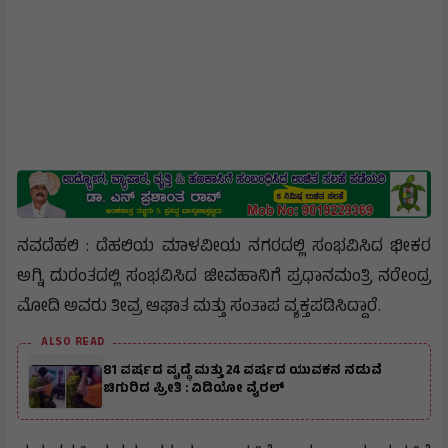
ನವದೆಹಲಿ : ದೆಹಲಿಯ ಮಾಳವೀಯ ನಗರದಲ್ಲಿ ಸಂಭವಿಸಿದ ಭೀಕರ
ಅಗ್ನಿ ದುರಂತದಲ್ಲಿ ಸಂಭವಿಸಿದ ಜೀವಹಾನಿಗೆ ಪ್ರಧಾನಮಂತ್ರಿ ನರೇಂದ್ರ
ಮೋದಿ ಅವರು ತೀವ್ರ ಆಘಾತ ಮತ್ತು ಸಂತಾಪ ವ್ಯಕ್ತಪಡಿಸಿದ್ದಾರೆ.
ALSO READ
81 ವರ್ಷದ ವೃದ್ಧೆ ಮತ್ತು 24 ವರ್ಷದ ಯುವಕನ ನಡುವೆ
ಚಿಗುರಿದ ಪ್ರೀತಿ : ವಿಡಿಯೋ ವೈರಲ್