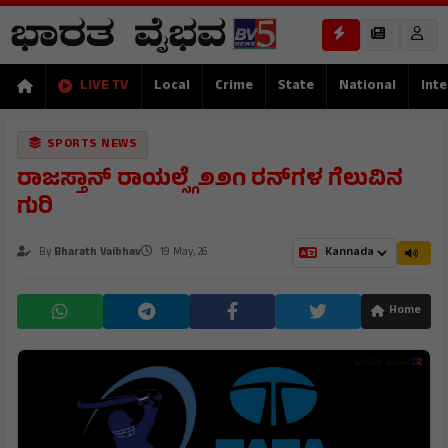
LIVE TV
Local
Crime
State
National
Inte
SPORTS NEWS
ರಾಜಸ್ತಾನ್ ರಾಯಲ್ಸ್ಗೆ ೨೨೧ ರನ್‌ಗಳ ಗೆಲುವಿನ
ಗುರಿ
By
Bharath Vaibhav
19 May, 26
Home