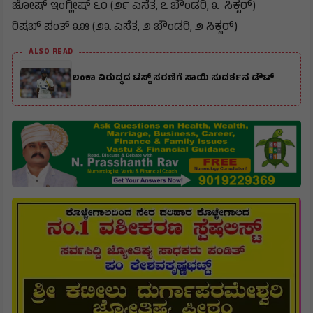
ಜೋಷ್ ಇಂಗ್ಲೀಷ್ ೬೦ (೨೯ ಎಸೆತ, ೭ ಬೌಂಡರಿ, ೩ ಸಿಕ್ಸರ್)
ರಿಷಬ್ ಪಂತ್ ೩೫ (೨೩ ಎಸೆತ, ೨ ಬೌಂಡರಿ, ೨ ಸಿಕ್ಸರ್)
ALSO READ
ಲಂಕಾ ವಿರುದ್ಧದ ಟೆಸ್ಟ್ ಸರಣಿಗೆ ಸಾಯಿ ಸುದರ್ಶನ ಡೌಟ್