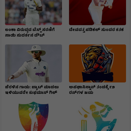
ಲಂಕಾ ವಿರುದ್ಧದ ಟೆಸ್ಟ್ ಸರಣಿಗೆ
ದೇವದತ್ತ ಪಡಿಕಲ್ ಸುಂದರ ಶತಕ
ಸಾಯಿ ಸುದರ್ಶನ ಡೌಟ್
ಬೆರಳಿನ ಗಾಯ: ಬ್ಯಾಟ್ ಮಾಡಲು
ಅಪಘಾನಿಸ್ತಾನ್ ತಂಡಕ್ಕೆ ೯೨
ಇಳಿಯುವರೇ ಶುಭಮಾನ್ ಗಿಲ್
ರನ್‌ಗಳ ಜಯ