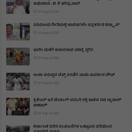
ಅಭಿಯಾನ : ಬಿ. ಕೆ ಹರಿಪ್ರಸಾದ್
09 August 2026
ಸಿನಿಮೀಯ ರೀತಿಯಲ್ಲಿ ಹಾಡಹಗಲೇ ಪತ್ರಕರ್ತನ ಕಿಡ್ನ್ಯಾಪ್
09 August 2026
ಭಾರೀ ಮಳೆಗೆ ಅಮರನಾಥ ಯಾತ್ರೆ ಸ್ಥಗಿತ
09 August 2026
ಲಂಕಾ ವಿರುದ್ಧದ ಟೆಸ್ಟ್ ಸರಣಿಗೆ ಸಾಯಿ ಸುದರ್ಶನ ಡೌಟ್
08 August 2026
ಕ್ರಿಕೆಟರ್ ಜತೆ ಡೇಟಿಂಗ್ ವದಂತಿ ತಳ್ಳಿ ಹಾಕಿದ ನಟಿ ಮೃನಾಲ್
ಥಾಕೂರ್
08 August 2026
ಕರ್ನಾಟಕ ದಲಿತ ಸಂಘಟನೆಗಳ ಒಕ್ಕೂಟದ ವತಿಯಿಂದ