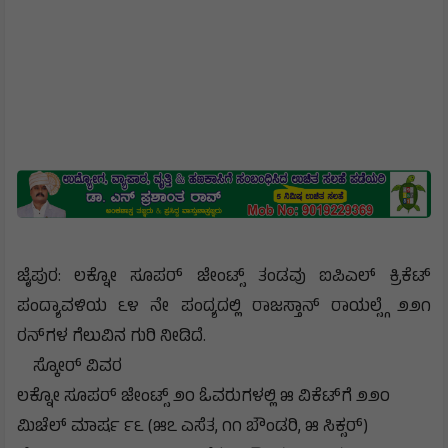
ಜೈಪುರ: ಲಕ್ನೋ ಸೂಪರ್ ಜೇಂಟ್ಸ್ ತಂಡವು ಐಪಿಎಲ್ ಕ್ರಿಕೆಟ್
ಪಂದ್ಯಾವಳಿಯ ೬೪ ನೇ ಪಂದ್ಯದಲ್ಲಿ ರಾಜಸ್ತಾನ್ ರಾಯಲ್ಸ್ಗೆ ೨೨೧
ರನ್‌ಗಳ ಗೆಲುವಿನ ಗುರಿ ನೀಡಿದೆ.
ಸ್ಕೋರ್ ವಿವರ
ಲಕ್ನೋ ಸೂಪರ್ ಜೇಂಟ್ಸ್ ೨೦ ಓವರುಗಳಲ್ಲಿ ೫ ವಿಕೆಟ್‌ಗೆ ೨೨೦
ಮಿಚೆಲ್ ಮಾರ್ಷ ೯೬ (೫೭ ಎಸೆತ, ೧೧ ಬೌಂಡರಿ, ೫ ಸಿಕ್ಸರ್)