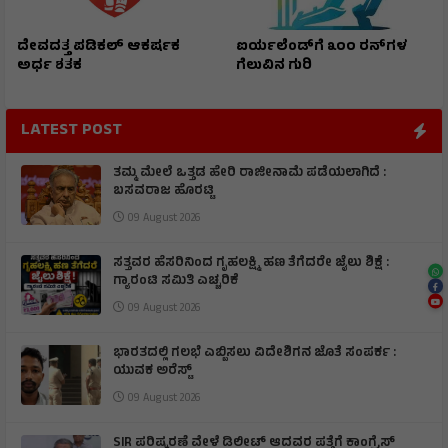
ದೇವದತ್ತ ಪಡಿಕಲ್ ಆಕರ್ಷಕ
ಐರ್ಯಲೆಂಡ್‌ಗೆ ೩೦೦ ರನ್‌ಗಳ
ಅರ್ಧ ಶತಕ
ಗೆಲುವಿನ ಗುರಿ
LATEST POST
ತಮ್ಮ ಮೇಲೆ ಒತ್ತಡ ಹೇರಿ ರಾಜೀನಾಮೆ ಪಡೆಯಲಾಗಿದೆ :
ಬಸವರಾಜ ಹೊರಟ್ಟಿ
09 August 2026
ಸತ್ತವರ ಹೆಸರಿನಿಂದ ಗೃಹಲಕ್ಷ್ಮಿ ಹಣ ತೆಗೆದರೇ ಜೈಲು ಶಿಕ್ಷೆ :
ಗ್ಯಾರಂಟಿ ಸಮಿತಿ ಎಚ್ಚರಿಕೆ
09 August 2026
ಭಾರತದಲ್ಲಿ ಗಲಭೆ ಎಬ್ಬಿಸಲು ವಿದೇಶಿಗನ ಜೊತೆ ಸಂಪರ್ಕ :
ಯುವಕ ಅರೆಸ್ಟ್
09 August 2026
SIR ಪರಿಷ್ಕರಣೆ ವೇಳೆ ಡಿಲೀಟ್ ಆದವರ ಪತ್ತೆಗೆ ಕಾಂಗ್ರೆಸ್