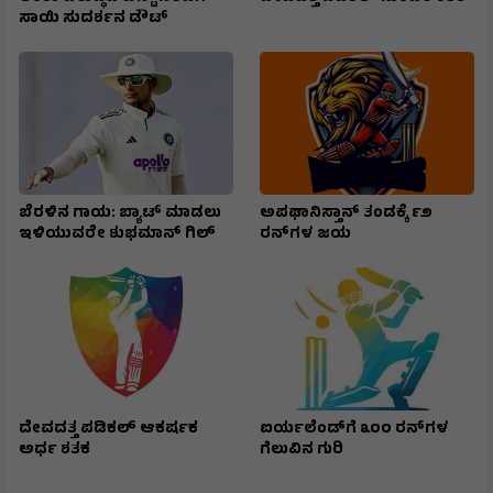
ಸಾಯಿ ಸುದರ್ಶನ ಡೌಟ್
ಬೆರಳಿನ ಗಾಯ: ಬ್ಯಾಟ್ ಮಾಡಲು
ಅಪಘಾನಿಸ್ತಾನ್ ತಂಡಕ್ಕೆ ೯೨
ಇಳಿಯುವರೇ ಶುಭಮಾನ್ ಗಿಲ್
ರನ್‌ಗಳ ಜಯ
ದೇವದತ್ತ ಪಡಿಕಲ್ ಆಕರ್ಷಕ
ಐರ್ಯಲೆಂಡ್‌ಗೆ ೩೦೦ ರನ್‌ಗಳ
ಅರ್ಧ ಶತಕ
ಗೆಲುವಿನ ಗುರಿ