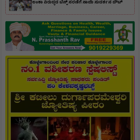
ಲಂಕಾ ವಿರುದ್ಧದ ಟೆಸ್ಟ್ ಸರಣಿಗೆ ಸಾಯಿ ಸುದರ್ಶನ ಡೌಟ್