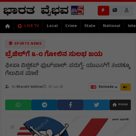
LIVE TV
Local
Crime
State
National
Inte
SPORTS NEWS
ಬ್ರೆಜಿಲ್‌ಗೆ ೩-೦ ಗೋಲಿನ ಸುಲಭ ಜಯ
ಫೀಪಾ ವಿಶ್ವಕಪ್ ಫುಟ್‌ಬಾಲ್: ಪರುಗ್ವೆ- ಯುಎಸ್‌ಗೆ ತಂಡಕ್ಕೂ
ಗೆಲುವಿನ ಮಾಲೆ
By
Bharath Vaibhav
20 Jun, 26
Home