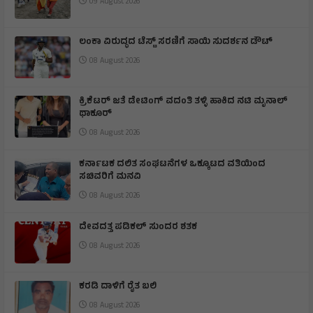
09 August 2026
ಲಂಕಾ ವಿರುದ್ಧದ ಟೆಸ್ಟ್ ಸರಣಿಗೆ ಸಾಯಿ ಸುದರ್ಶನ ಡೌಟ್
08 August 2026
ಕ್ರಿಕೆಟರ್ ಜತೆ ಡೇಟಿಂಗ್ ವದಂತಿ ತಳ್ಳಿ ಹಾಕಿದ ನಟಿ ಮೃನಾಲ್
ಥಾಕೂರ್
08 August 2026
ಕರ್ನಾಟಕ ದಲಿತ ಸಂಘಟನೆಗಳ ಒಕ್ಕೂಟದ ವತಿಯಿಂದ
ಸಚಿವರಿಗೆ ಮನವಿ
08 August 2026
ದೇವದತ್ತ ಪಡಿಕಲ್ ಸುಂದರ ಶತಕ
08 August 2026
ಕರಡಿ ದಾಳಿಗೆ ರೈತ ಬಲಿ
08 August 2026