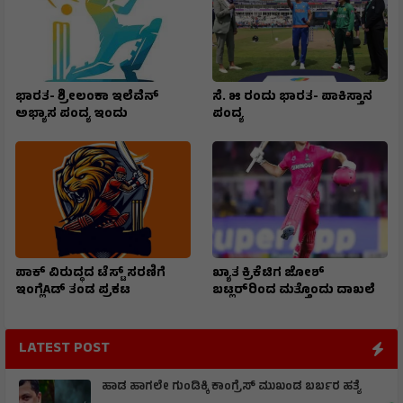
ಭಾರತ- ಶ್ರೀಲಂಕಾ ಇಲೆವೆನ್
ಸೆ. ೫ ರಂದು ಭಾರತ- ಪಾಕಿಸ್ತಾನ
ಅಭ್ಯಾಸ ಪಂದ್ಯ ಇಂದು
ಪಂದ್ಯ
ಪಾಕ್ ವಿರುದ್ಧದ ಟೆಸ್ಟ್ ಸರಣಿಗೆ
ಖ್ಯಾತ ಕ್ರಿಕೆಟಿಗ ಜೋಶ್
ಇಂಗ್ಲೆAಡ್ ತಂಡ ಪ್ರಕಟ
ಬಟ್ಲರ್‌ರಿಂದ ಮತ್ತೊಂದು ದಾಖಲೆ
LATEST POST
ಹಾಡ ಹಾಗಲೇ ಗುಂಡಿಕ್ಕಿ ಕಾಂಗ್ರೆಸ್ ಮುಖಂಡ ಬರ್ಬರ ಹತ್ಯೆ