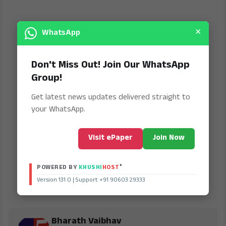
×
WhatsApp
Don't Miss Out! Join Our WhatsApp
Group!
Get latest news updates delivered straight to
your WhatsApp.
Visit ePaper
Join Now
®
POWERED BY
KHUSHI
HOST
Version 131.0 | Support +91 90603 29333
Bharath Vaibhav