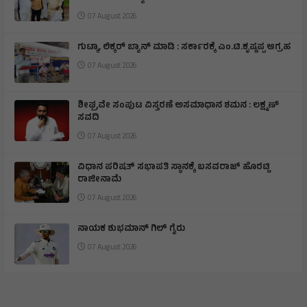
07 August 2026
ಗುಟ್ಕಾ, ಲಿಕ್ಕರ್ ಬ್ಯಾನ್ ಮಾಡಿ : ಸರ್ಕಾರಕ್ಕೆ ಎಂ.ಟಿ.ಕೃಷ್ಣಪ್ಪ ಆಗ್ರಹ
07 August 2026
ಶೀಘ್ರವೇ ಸಂಪುಟ ವಿಸ್ತರಣೆ ಅಸಮಾಧಾನ ಶಮನ : ಲಕ್ಷ್ಮಣ್
ಸವದಿ
07 August 2026
ವಿಧಾನ ಪರಿಷತ್ ಸಭಾಪತಿ ಸ್ಥಾನಕ್ಕೆ ಬಸವರಾಜ್ ಹೊರಟ್ಟಿ
ರಾಜೀನಾಮೆ
07 August 2026
ನಾಯಕ ಶುಭಮಾನ್ ಗಿಲ್ ಗೈರು
07 August 2026