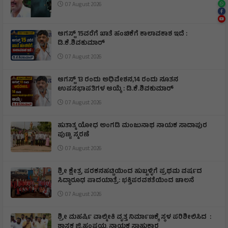
07 August 2026
ಆಗಸ್ಟ್ 15ವರೆಗೆ ಖಾತೆ ಹಂಚಿಕೆಗೆ ಕಾಲಾವಕಾಶ ಇದೆ :
ಡಿ.ಕೆ.ಶಿವಕುಮಾರ್
07 August 2026
ಆಗಸ್ಟ್ 13 ರಂದು ಅಧಿವೇಶನ,14 ರಂದು ನೂತನ
ಉಪಸಭಾಪತಿಗಳ ಆಯ್ಕೆ : ಡಿ.ಕೆ.ಶಿವಕುಮಾರ್
07 August 2026
ಹುತಾತ್ಮ ಯೋಧ ಅಂಗಡಿ ಮಂಜುನಾಥ ನಾಯಕ ಸಾದಾಪುರ
ಪುಣ್ಯ ಸ್ಮರಣೆ
07 August 2026
​ಶ್ರೀ ಕ್ಷೇತ್ರ ಪರಕನಹಟ್ಟಿಯಿಂದ ಹುಬ್ಬಳ್ಳಿಗೆ ಪ್ರಥಮ ವರ್ಷದ
ಸಿದ್ಧಾರೂಢ ಪಾದಯಾತ್ರೆ: ಭಕ್ತಿಪರವಶತೆಯಿಂದ ಚಾಲನೆ
07 August 2026
ಶ್ರೀ ಮಹರ್ಷಿ ವಾಲ್ಮೀಕಿ ವೃತ್ತ ನಿರ್ಮಾಣಕ್ಕೆ ಸ್ಥಳ ಪರಿಶೀಲಿಸಿದ :
ಶಾಸಕ ಜಿ.ಹಂಪಯ್ಯ ನಾಯಕ ಸಾಹುಕಾರ