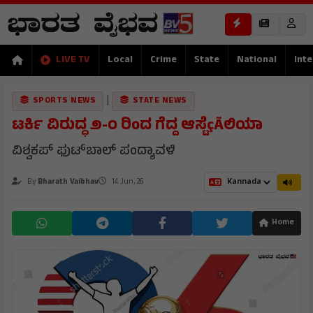
LIVE TV
Local
Crime
State
National
Inte
|
SPORTS NEWS
STATE NEWS
ಟರ್ಕಿ ವಿರುದ್ಧ ೨-೦ ರಿಂದ ಗೆದ್ದ ಆಸ್ಟೆçÃಲಿಯಾ
ವಿಶ್ವಕಪ್ ಫುಟ್‌ಬಾಲ್ ಪಂದ್ಯಾವಳಿ
By
Bharath Vaibhav
14 Jun, 26
Home