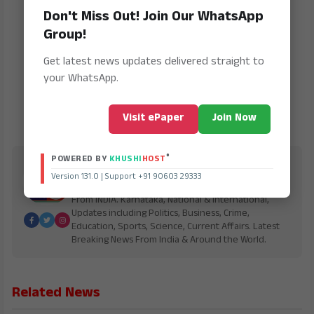
Don't Miss Out! Join Our WhatsApp
Group!
Get latest news updates delivered straight to
your WhatsApp.
Visit ePaper
Join Now
®
POWERED BY
KHUSHI
HOST
Bharath Vaibhav
Version 131.0 | Support +91 90603 29333
is Digital Online Newspaper, Publishing Platform
From INDIA. Karnataka, National & International,
Updates including Politics, Business, Crime,
Education, Sports, Science, Current Affairs. Latest
Breaking News From India & Around the World.
Related News