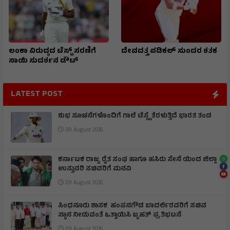
ಲಂಕಾ ವಿರುದ್ಧದ ಟೆಸ್ಟ್ ಸರಣಿಗೆ
ದೇವದತ್ತ ಪಡಿಕಲ್ ಸುಂದರ ಶತಕ
ಸಾಯಿ ಸುದರ್ಶನ ಡೌಟ್
LATEST POST
ಶುಭ ಸೂಚನೆಗಳೊಂದಿಗೆ ಗಾಲೆ ಟೆಸ್ಟ್ಗೆ ತೆರಳುತ್ತಿದೆ ಭಾರತ ತಂಡ
09 August 2026
ಕರ್ನಾಟಕ ರಾಜ್ಯ ರೈತ ಸಂಘ ಹಾಗೂ ಹಸಿರು ಸೇನೆ ಯಿಂದ ಜಿಲ್ಲಾ
ಉಸ್ತುವರಿ ಸಚಿವರಿಗೆ ಮನವಿ
09 August 2026
ಸಿಂಧನೂರು ಶಾಸಕ ಹಂಪನಗೌಡ ಬಾದರ್ಲಿರವರಿಗೆ ಸಚಿವ
ಸ್ಥಾನ ನೀಡುವಂತೆ ಒತ್ತಾಯಿಸಿ ಬೃಹತ್ ಪ್ರತಿಭಟನೆ
09 August 2026