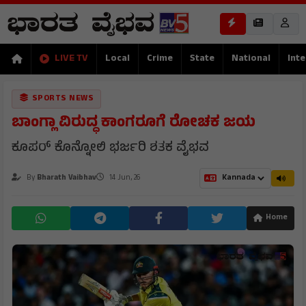
LIVE TV
Local
Crime
State
National
Inte
SPORTS NEWS
ಬಾಂಗ್ಲಾ ವಿರುದ್ಧ ಕಾಂಗರೂಗೆ ರೋಚಕ ಜಯ
ಕೂಪರ್ ಕೊನ್ನೋಲಿ ಭರ್ಜರಿ ಶತಕ ವೈಭವ
By
Bharath Vaibhav
14 Jun, 26
Home