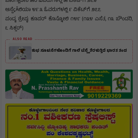
ಬಾಂಗ್ಲಾದೇಶ ೫೦ ಓವರುಗಳಲ್ಲಿ ೫ ವಿಕೆಟ್‌ಗೆ ೨೭೪
ಆಸ್ಟೆçÃಲಿಯಾ ೪೯.೩ ಓವರುಗಳಲ್ಲಿ ೯ ವಿಕೆಟ್‌ಗೆ ೨೭೭
ಪಂದ್ಯ ಶ್ರೇಷ್ಠ: ಕೂಪರ್ ಕೊನ್ನೋಲಿ ೧೪೯ (೧೩೪ ಎಸೆತ, ೧೩ ಬೌಂಡರಿ,
೬ ಸಿಕ್ಸರ್)
ALSO READ
ಶುಭ ಸೂಚನೆಗಳೊಂದಿಗೆ ಗಾಲೆ ಟೆಸ್ಟ್ಗೆ ತೆರಳುತ್ತಿದೆ ಭಾರತ ತಂಡ