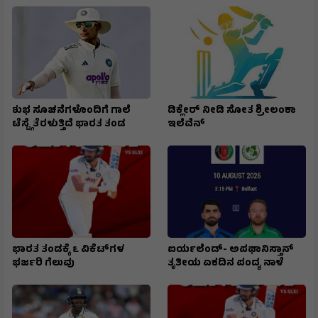
ಶುಭ ಸೂಚನೆಗಳೊಂದಿಗೆ ಗಾಲೆ
ಡಿಕ್ಲೇರ್ ನೀಡಿ ಸೋತ ಶ್ರೀಲಂಕಾ
ಟೆಸ್ಟ್ಗೆ ತೆರಳುತ್ತಿದೆ ಭಾರತ ತಂಡ
ಇಲೆವೆನ್
ಭಾರತ ತಂಡಕ್ಕೆ ೬ ವಿಕೆಟ್‌ಗಳ
ಐರ್ಯಲೆಂಡ್- ಅಪಘಾನಿಸ್ತಾನ್
ಭರ್ಜರಿ ಗೆಲುವು
ತೃತೀಯ ಏಕದಿನ ಪಂದ್ಯ ನಾಳೆ