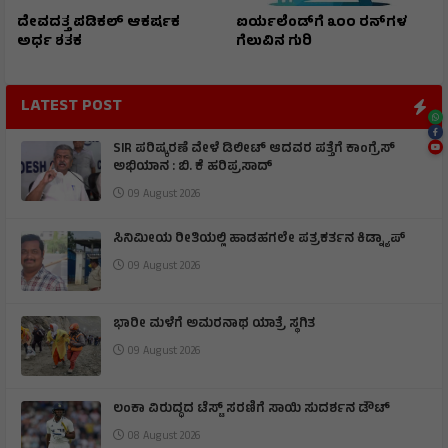
ದೇವದತ್ತ ಪಡಿಕಲ್ ಆಕರ್ಷಕ
ಐರ್ಯಲೆಂಡ್‌ಗೆ ೩೦೦ ರನ್‌ಗಳ
ಅರ್ಧ ಶತಕ
ಗೆಲುವಿನ ಗುರಿ
LATEST POST
SIR ಪರಿಷ್ಕರಣೆ ವೇಳೆ ಡಿಲೀಟ್ ಆದವರ ಪತ್ತೆಗೆ ಕಾಂಗ್ರೆಸ್
ಅಭಿಯಾನ : ಬಿ. ಕೆ ಹರಿಪ್ರಸಾದ್
09 August 2026
ಸಿನಿಮೀಯ ರೀತಿಯಲ್ಲಿ ಹಾಡಹಗಲೇ ಪತ್ರಕರ್ತನ ಕಿಡ್ನ್ಯಾಪ್
09 August 2026
ಭಾರೀ ಮಳೆಗೆ ಅಮರನಾಥ ಯಾತ್ರೆ ಸ್ಥಗಿತ
09 August 2026
ಲಂಕಾ ವಿರುದ್ಧದ ಟೆಸ್ಟ್ ಸರಣಿಗೆ ಸಾಯಿ ಸುದರ್ಶನ ಡೌಟ್
08 August 2026