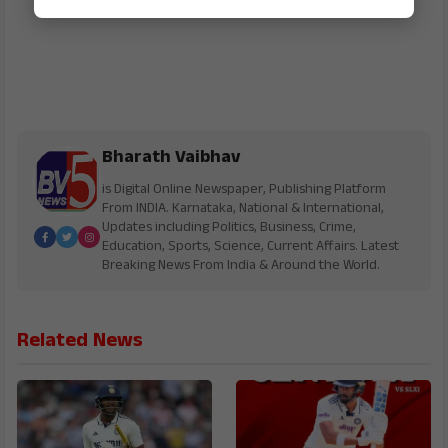
Bharath Vaibhav
is Digital Online Newspaper, Publishing Platform
From INDIA. Karnataka, National & International,
Updates including Politics, Business, Crime,
Education, Sports, Science, Current Affairs. Latest
Breaking News From India & Around the World.
Related News