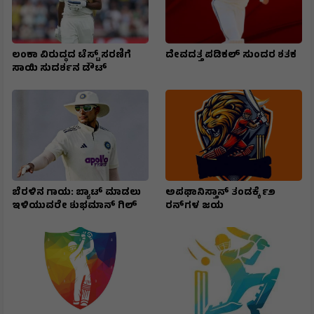
ಲಂಕಾ ವಿರುದ್ಧದ ಟೆಸ್ಟ್ ಸರಣಿಗೆ
ದೇವದತ್ತ ಪಡಿಕಲ್ ಸುಂದರ ಶತಕ
ಸಾಯಿ ಸುದರ್ಶನ ಡೌಟ್
ಬೆರಳಿನ ಗಾಯ: ಬ್ಯಾಟ್ ಮಾಡಲು
ಅಪಘಾನಿಸ್ತಾನ್ ತಂಡಕ್ಕೆ ೯೨
ಇಳಿಯುವರೇ ಶುಭಮಾನ್ ಗಿಲ್
ರನ್‌ಗಳ ಜಯ