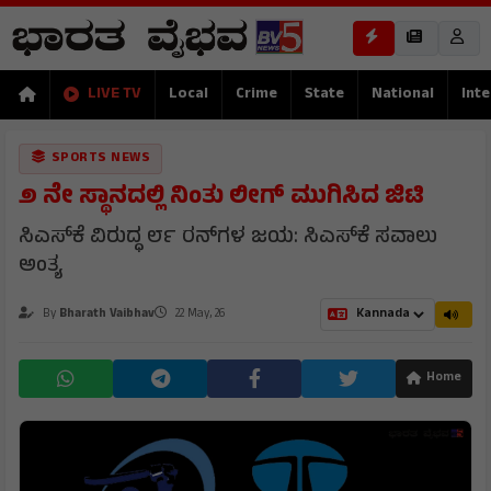
LIVE TV
Local
Crime
State
National
Inte
SPORTS NEWS
೨ ನೇ ಸ್ಥಾನದಲ್ಲಿ ನಿಂತು ಲೀಗ್ ಮುಗಿಸಿದ ಜಿಟಿ
ಸಿಎಸ್‌ಕೆ ವಿರುದ್ಧ ೮೯ ರನ್‌ಗಳ ಜಯ: ಸಿಎಸ್‌ಕೆ ಸವಾಲು
ಅಂತ್ಯ
By
Bharath Vaibhav
22 May, 26
Home