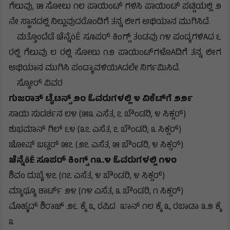
ಗೆಲುವು, ೫ ಸೋಲು ೧೮ ಪಾಯಿಂಟ್ ಗಳಿಸಿ ಪಾಯಿಂಟ್ ಪಟ್ಟಿಯಲ್ಲಿ ೨
ನೇ ಸ್ಥಾನದಲ್ಲಿ ನಿಲ್ಲುವುದರೊಂದಿಗೆ ತನ್ನ ಲೀಗ ಅಭಿಯಾನ ಮುಗಿಸಿದೆ.
ಮತ್ತೊಂದೆಡೆ ಚೆನ್ನೆöÊ ಸೂಪರ್ ಕಿಂಗ್ಸ್ ತಂಡವು ೧೪ ಪಂದ್ಯಗಳಿAದ ೬
ರಲ್ಲಿ ಗೆಲುವು ೮ ರಲ್ಲಿ ಸೋಲು ೧೨ ಪಾಯಿಂಟ್‌ಗಳೊAದಿಗೆ ತನ್ನ ಲೀಗ
ಅಭಿಯಾನ ಮುಗಿಸಿ ಪಂದ್ಯಾವಳಿಯಿAದಲೇ ನಿರ್ಗಮಿಸಿದೆ.
ಸ್ಕೋರ್ ವಿವರ
ಗುಜರಾತ್ ಟೈಟನ್ಸ್ ೨೦ ಓವರುಗಳಲ್ಲಿ ೪ ವಿಕೆಟ್‌ಗೆ ೨೨೯
ಸಾಯಿ ಸುದರ್ಶನ ೮೪ (೫೩ ಎಸೆತ, ೭ ಬೌಂಡರಿ, ೪ ಸಿಕ್ಸರ್)
ಶುಭಮಾನ್ ಗಿಲ್ ೬೪ (೩೭ ಎಸೆತ, ೭ ಬೌಂಡರಿ, ೩ ಸಿಕ್ಸರ್)
ಜೋಷ್ ಬಟ್ಲರ್ ೫೭ (೨೭ ಎಸೆತ, ೫ ಬೌಂಡರಿ, ೪ ಸಿಕ್ಸರ್)
ಚೆನ್ನೆöÊ ಸೂಪರ್ ಕಿಂಗ್ಸ್ ೧೩.೪ ಓವರುಗಳಲ್ಲಿ ೧೪೦
ಶಿವಂ ದುಬೈ ೪೭ (೧೭ ಎಸೆತ, ೪ ಬೌಂಡರಿ, ೪ ಸಿಕ್ಸರ್)
ಮ್ಯಾಥ್ಯೂ ಶಾರ್ಟ್ ೨೪ (೧೪ ಎಸೆತ, ೩ ಬೌಂಡರಿ, ೧ ಸಿಕ್ಸರ್)
ಮೊಹ್ಮದ್ ಶಿರಾಜ್ ೨೬ ಕ್ಕೆ ೩, ರಷಿದ ಖಾನ್ ೧೮ ಕ್ಕೆ ೩, ರಬಾಡಾ ೩೨ ಕ್ಕೆ
೩