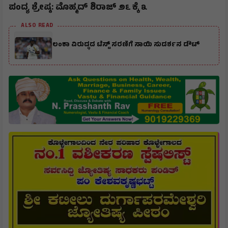
ಪಂದ್ಯ ಶ್ರೇಷ್ಠ: ಮೊಹ್ಮದ್ ಶಿರಾಜ್ ೨೬ ಕ್ಕೆ ೩
ALSO READ
ಲಂಕಾ ವಿರುದ್ಧದ ಟೆಸ್ಟ್ ಸರಣಿಗೆ ಸಾಯಿ ಸುದರ್ಶನ ಡೌಟ್