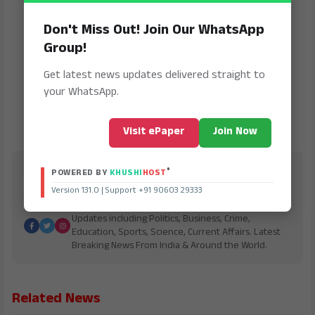
Don't Miss Out! Join Our WhatsApp
Group!
Get latest news updates delivered straight to
your WhatsApp.
Visit ePaper
Join Now
Bharath Vaibhav
®
POWERED BY
KHUSHI
HOST
Version 131.0 | Support +91 90603 29333
is Digital Online Newspaper, Publishing Platform
From INDIA. Karnataka, National & International,
Updates including Politics, Business, Crime,
Education, Sports, Science, Current Affairs. Latest
Breaking News From India & Around the World.
Related News