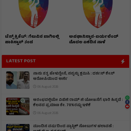
ಟೆಸ್ಟ್ ಕ್ರಿಕೆಟ್: ಗೆಲುವಿನ ಬಾಗಿಲಲ್ಲಿ
ಅಪಘಾನಿಸ್ತಾನ-ಐರ್ಯಲೆಂಡ್
ಪಾಕಿಸ್ತಾನ್ ತಂಡ
ಮೊದಲ ಏಕದಿನ ನಾಳೆ
LATEST POST
ನಾನು ಸತ್ಯ ಹೇಳುತ್ತೇನೆ, ನನ್ನನ್ನು ಕ್ಷಮಿಸಿ : ದರ್ಶನ್ ಕೇಸ್
ಆರೋಪಿಯಿಂದ ಅರ್ಜಿ
06 August 2026
ಆರಂಭದಲ್ಲಿಯೇ ವಿಬಿಜಿ ರಾಮ್ ಜಿ ಯೋಜನೆಗೆ ಭಾರಿ ಹಿನ್ನಡೆ :
ಕೆಲಸದ ಪ್ರಮಾಣ ಶೇ. 78%ರಷ್ಟು ಇಳಿಕೆ
06 August 2026
ಮುಂದಿನ ವರ್ಷದಿಂದ ಪ್ಲಾಸ್ಟಿಕ್ ನೋಟುಗಳ ಚಲಾವಣೆ :