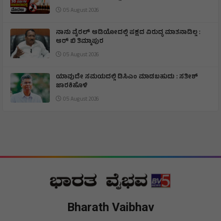
05 August 2026
ನಾನು ವೈರಲ್ ಆಡಿಯೋದಲ್ಲಿ ಪಕ್ಷದ ವಿರುದ್ಧ ಮಾತನಾಡಿಲ್ಲ :
ಆರ್ ಬಿ ತಿಮ್ಮಾಪುರ
05 August 2026
ಯಾವುದೇ ಸಮಯದಲ್ಲಿ ಡಿಸಿಎಂ ಮಾಡಬಹುದು : ಸತೀಶ್
ಜಾರಕಿಹೊಳಿ
05 August 2026
Bharath Vaibhav