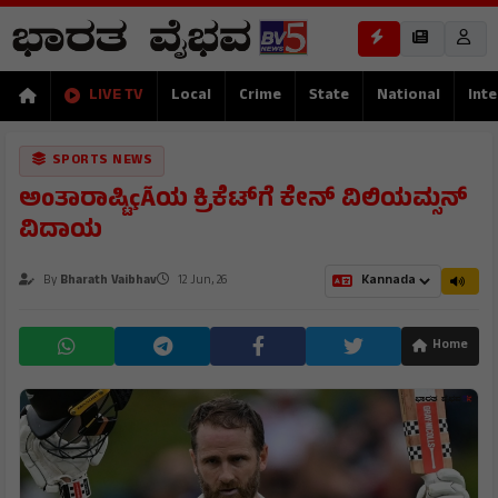
LIVE TV
Local
Crime
State
National
Inte
SPORTS NEWS
ಅಂತಾರಾಷ್ಟಿçÃಯ ಕ್ರಿಕೆಟ್‌ಗೆ ಕೇನ್ ವಿಲಿಯಮ್ಸನ್
ವಿದಾಯ
By
Bharath Vaibhav
12 Jun, 26
Home