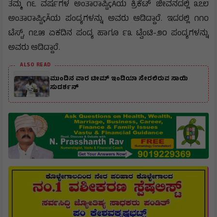
ತಮ್ಮ ೧೬ ವರ್ಷಗಳ ಅಂತಾರಾಷ್ಟಿçÃಯ ಕ್ರಿಕೆಟ್ ಜೀವನದಲ್ಲಿ ೩೭೮
ಅಂತಾರಾಷ್ಟಿçÃಯ ಪಂದ್ಯಗಳನ್ನು ಅವರು ಆಡಿದ್ದಾರೆ. ಇದರಲ್ಲಿ ೧೧೦
ಟೆಸ್ಟ್, ೧೭೫ ಏಕದಿನ ಪಂದ್ಯ ಹಾಗೂ ೯೩ ಟ್ವೆಂಟಿ-೨೦ ಪಂದ್ಯಗಳನ್ನು
ಅವರು ಆಡಿದ್ದಾರೆ.
ALSO READ
ಮುಂದಿನ ವಾರ ಟೀಮ್ ಇಂಡಿಯಾ ಸೇರಲಿರುವ ಸಾಯಿ
ಸುದರ್ಶನ್