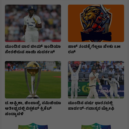
ಮುಂದಿನ ವಾರ ಟೀಮ್ ಇಂಡಿಯಾ
ಪಾಕ್ ತಂಡಕ್ಕೆ ಗೆಲ್ಲಲು ಬೇಕು ೭೫
ಸೇರಲಿರುವ ಸಾಯಿ ಸುದರ್ಶನ್
ರನ್
ದ.ಆಫ್ರಿಕಾ, ಜಿಂಬಾಬ್ವೆ, ನಮಿಬಿಯಾ
ಮುಂದಿನ ವರ್ಷ ಭಾರತದಲ್ಲಿ
ಆತೀಥ್ಯದಲ್ಲಿ ವಿಶ್ವಕಪ್ ಕ್ರಿಕೆಟ್
ಬಾರ್ಡರ್-ಗವಾಸ್ಕರ ಟ್ರೋಫಿ
ಪಂದ್ಯಾವಳಿ