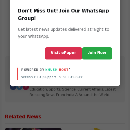
Don't Miss Out! Join Our WhatsApp
Group!
Get latest news updates delivered straight to
your WhatsApp.
Visit ePaper
Join Now
Bharath Vaibhav
®
POWERED BY
KHUSHI
HOST
is Digital Online Newspaper, Publishing Platform
Version 131.0 | Support +91 90603 29333
From INDIA. Karnataka, National & International,
Updates including Politics, Business, Crime,
Education, Sports, Science, Current Affairs. Latest
Breaking News From India & Around the World.
Related News