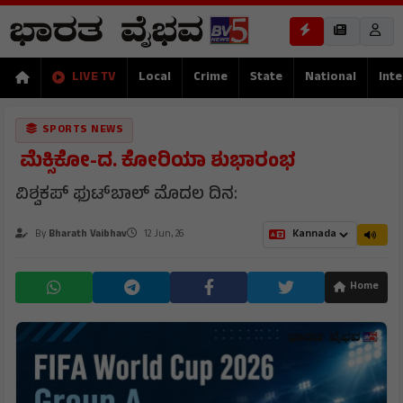
LIVE TV
Local
Crime
State
National
Inte
SPORTS NEWS
ಮೆಕ್ಸಿಕೋ-ದ. ಕೋರಿಯಾ ಶುಭಾರಂಭ
ವಿಶ್ವಕಪ್ ಫುಟ್‌ಬಾಲ್ ಮೊದಲ ದಿನ:
By
Bharath Vaibhav
12 Jun, 26
Home