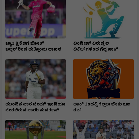
ಖ್ಯಾತ ಕ್ರಿಕೆಟಿಗ ಜೋಶ್
ವಿಂಡೀಸ್ ವಿರುದ್ಧ ೮
ಬಟ್ಲರ್‌ರಿಂದ ಮತ್ತೊಂದು ದಾಖಲೆ
ವಿಕೆಟ್‌ಗಳಿಂದ ಗೆದ್ದ ಪಾಕ್
ಮುಂದಿನ ವಾರ ಟೀಮ್ ಇಂಡಿಯಾ
ಪಾಕ್ ತಂಡಕ್ಕೆ ಗೆಲ್ಲಲು ಬೇಕು ೭೫
ಸೇರಲಿರುವ ಸಾಯಿ ಸುದರ್ಶನ್
ರನ್