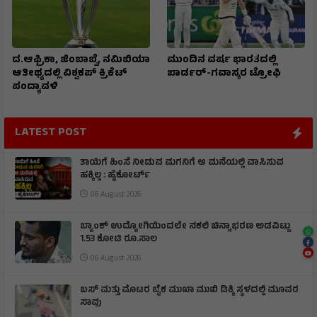
ದ.ಆಫ್ರಿಕಾ, ಜಿಂಬಾಬ್ವೆ, ನಮಿಬಿಯಾ
ಮುಂದಿನ ವರ್ಷ ಭಾರತದಲ್ಲಿ
ಆತೀಥ್ಯದಲ್ಲಿ ವಿಶ್ವಕಪ್ ಕ್ರಿಕೆಟ್
ಬಾರ್ಡರ್-ಗವಾಸ್ಕರ ಟ್ರೋಫಿ
ಪಂದ್ಯಾವಳಿ
LATEST POST
ತಾಯಿಗೆ ಹಿಂಸೆ ನೀಡುವ ಮಗನಿಗೆ ಆ ಮನೆಯಲ್ಲಿ ವಾಸಿಸುವ
ಹಕ್ಕಿಲ್ಲ : ಹೈಕೋರ್ಟ್
06 August 2026
ಬ್ಯಾಂಕ್‌ ಉದ್ಯೋಗಿಯಿಂದಲೇ ನಕಲಿ ಚಿನ್ನಾಭರಣ ಅಡವಿಟ್ಟು
1.53 ಕೋಟಿ ರೂ.ಸಾಲ
06 August 2026
ಬಸ್ ಮತ್ತು ಮೊಟರ ಬೈಕ ಮುಖಾ ಮುಖಿ‌ ಡಿಕ್ಕಿ ಸ್ಥಳದಲ್ಲಿ ಮೂವರ
ಸಾವು