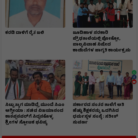
ಕರಡಿ ದಾಳಿಗೆ ರೈತ ಬಲಿ
ಬೂದಿಹಾಳ ಸರಕಾರಿ
ಪ್ರೌಢಶಾಲೆಯಲ್ಲಿ ಪೋಕ್ಸೋ,
ಬಾಲ್ಯವಿವಾಹ ನಿಷೇದ
ಕಾಯಿದೆಗಳ ಜಾಗೃತಿ ಕಾರ್ಯಕ್ರಮ
ಸಿಟ್ಟು ತ್ಯಾಗ ಮಾಡಿದ್ರೆ ಮುಂದೆ ಸಿಎಂ
ಸರ್ಕಾರದ ನಂತರ ಶಾಲೆಗೆ ಅತಿ
ಆಗ್ತೀಯಾ : ಸಚಿವ ವಿಜಯಾನಂದ
ಹೆಚ್ಚು ಶಿಕ್ಷಕರನ್ನು ಒದಗಿಸಿದ
ಕಾಶಪ್ಪನವರ್‌ಗೆ ಸಿದ್ದನಕೊಳ್ಳ
ಧರ್ಮಸ್ಥಳ ಸಂಸ್ಥೆ : ಸತೀಶ್
ಶ್ರೀಗಳ ಸ್ಫೋಟಕ ಭವಿಷ್ಯ
ಸುವರ್ಣ