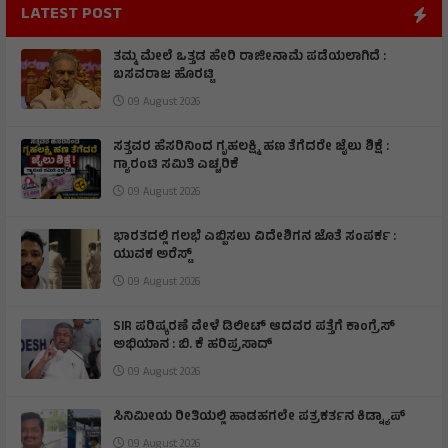
LATEST POST
ತಮ್ಮ ಮೇಲೆ ಒತ್ತಡ ಹೇರಿ ರಾಜೀನಾಮೆ ಪಡೆಯಲಾಗಿದೆ :
ಬಸವರಾಜ ಹೊರಟ್ಟಿ
09 August 2026
ಸತ್ತವರ ಹೆಸರಿನಿಂದ ಗೃಹಲಕ್ಷ್ಮಿ ಹಣ ತೆಗೆದರೇ ಜೈಲು ಶಿಕ್ಷೆ :
ಗ್ಯಾರಂಟಿ ಸಮಿತಿ ಎಚ್ಚರಿಕೆ
09 August 2026
ಭಾರತದಲ್ಲಿ ಗಲಭೆ ಎಬ್ಬಿಸಲು ವಿದೇಶಿಗನ ಜೊತೆ ಸಂಪರ್ಕ :
ಯುವಕ ಅರೆಸ್ಟ್
09 August 2026
SIR ಪರಿಷ್ಕರಣೆ ವೇಳೆ ಡಿಲೀಟ್ ಆದವರ ಪತ್ತೆಗೆ ಕಾಂಗ್ರೆಸ್
ಅಭಿಯಾನ : ಬಿ. ಕೆ ಹರಿಪ್ರಸಾದ್
09 August 2026
ಸಿನಿಮೀಯ ರೀತಿಯಲ್ಲಿ ಹಾಡಹಗಲೇ ಪತ್ರಕರ್ತನ ಕಿಡ್ನ್ಯಾಪ್
09 August 2026