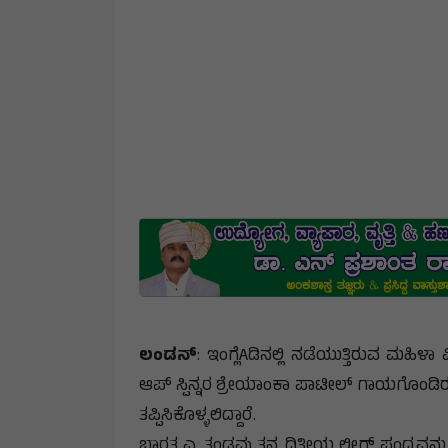
ಲಂಡನ್
: ಇಂಗ್ಲೆAಡಿನಲ್ಲಿ ನಡೆಯುತ್ತಿರುವ ಮಹಿಳಾ
ಆಪ್ ಸ್ಪಿನ್ನರ ಶ್ರೇಯಾಂಕಾ ಪಾಟೀಲ್ ಗಾಯಗೊಂಡಿರ
ತಪ್ಪಿಸಿಕೊಳ್ಳಲಿದ್ದಾರೆ.
ಭಾರತ ಎ, ತಂಡವು ತನ್ನ ದ್ವಿತೀಯ ಲೀಗ್ ಪಂದ್ಯವನ್