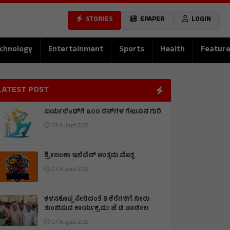
STORIES
EPAPER
LOGIN
chnology
Entertainment
Sports
Health
Featur
LATEST POST
ಐರ್ಯಲೆಂಡ್‌ಗೆ ೩೦೦ ರನ್‌ಗಳ ಗೆಲುವಿನ ಗುರಿ
07 August 2026
ಶ್ರೀಲಂಕಾ ಇಲೆವೆನ್ ಉತ್ತಮ ಮೊತ್ತ
07 August 2026
ಕಳಸಕೊಪ್ಪ ಸೇರಿದಂತೆ 8 ಕೆರೆಗಳಿಗೆ ನೀರು
ತುಂಬಿಸುವ ಕಾರ್ಯಕ್ರಮ: ಜೆ ಟಿ ಪಾಟೀಲ
07 August 2026