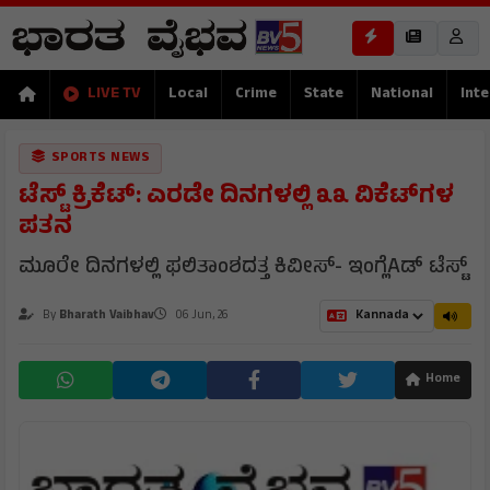
LIVE TV
Local
Crime
State
National
Inte
SPORTS NEWS
ಟೆಸ್ಟ್ ಕ್ರಿಕೆಟ್: ಎರಡೇ ದಿನಗಳಲ್ಲಿ ೩೩ ವಿಕೆಟ್‌ಗಳ
ಪತನ
ಮೂರೇ ದಿನಗಳಲ್ಲಿ ಫಲಿತಾಂಶದತ್ತ ಕಿವೀಸ್- ಇಂಗ್ಲೆAಡ್ ಟೆಸ್ಟ್
By
Bharath Vaibhav
06 Jun, 26
Home