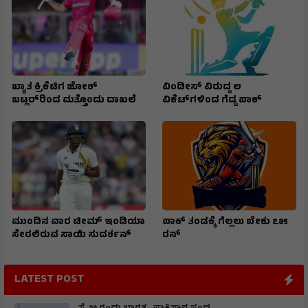
ಖ್ಯಾತ ಕ್ರಿಕೆಟಿಗ ಜೋಶ್
ವಿಂಡೀಸ್ ವಿರುದ್ಧ ೮
ಬಟ್ಲರ್‌ರಿಂದ ಮತ್ತೊಂದು ದಾಖಲೆ
ವಿಕೆಟ್‌ಗಳಿಂದ ಗೆದ್ದ ಪಾಕ್
ಮುಂದಿನ ವಾರ ಟೀಮ್ ಇಂಡಿಯಾ
ಪಾಕ್ ತಂಡಕ್ಕೆ ಗೆಲ್ಲಲು ಬೇಕು ೭೫
ಸೇರಲಿರುವ ಸಾಯಿ ಸುದರ್ಶನ್
ರನ್
LATEST POST