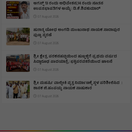
ಆಗಸ್ಟ್ 13 ರಂದು ಅಧಿವೇಶನ,14 ರಂದು ನೂತನ
ಉಪಸಭಾಪತಿಗಳ ಆಯ್ಕೆ : ಡಿ.ಕೆ.ಶಿವಕುಮಾರ್
07 August 2026
ಹುತಾತ್ಮ ಯೋಧ ಅಂಗಡಿ ಮಂಜುನಾಥ ನಾಯಕ ಸಾದಾಪುರ
ಪುಣ್ಯ ಸ್ಮರಣೆ
07 August 2026
​ಶ್ರೀ ಕ್ಷೇತ್ರ ಪರಕನಹಟ್ಟಿಯಿಂದ ಹುಬ್ಬಳ್ಳಿಗೆ ಪ್ರಥಮ ವರ್ಷದ
ಸಿದ್ಧಾರೂಢ ಪಾದಯಾತ್ರೆ: ಭಕ್ತಿಪರವಶತೆಯಿಂದ ಚಾಲನೆ
07 August 2026
ಶ್ರೀ ಮಹರ್ಷಿ ವಾಲ್ಮೀಕಿ ವೃತ್ತ ನಿರ್ಮಾಣಕ್ಕೆ ಸ್ಥಳ ಪರಿಶೀಲಿಸಿದ :
ಶಾಸಕ ಜಿ.ಹಂಪಯ್ಯ ನಾಯಕ ಸಾಹುಕಾರ
07 August 2026