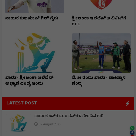
ನಾಯಕ ಶುಭಮಾನ್ ಗಿಲ್ ಗೈರು
ಶ್ರೀಲಂಕಾ ಇಲೆವೆನ್ ೨ ವಿಕೆಟ್‌ಗೆ
೧೯೬
ಭಾರತ- ಶ್ರೀಲಂಕಾ ಇಲೆವೆನ್
ಸೆ. ೫ ರಂದು ಭಾರತ- ಪಾಕಿಸ್ತಾನ
ಅಭ್ಯಾಸ ಪಂದ್ಯ ಇಂದು
ಪಂದ್ಯ
LATEST POST
ಐರ್ಯಲೆಂಡ್‌ಗೆ ೩೦೦ ರನ್‌ಗಳ ಗೆಲುವಿನ ಗುರಿ
07 August 2026