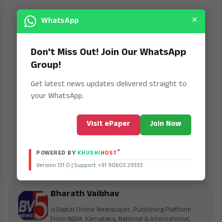
×
WhatsApp
Don't Miss Out! Join Our WhatsApp
Group!
Get latest news updates delivered straight to
your WhatsApp.
Visit ePaper
Join Now
®
POWERED BY
KHUSHI
HOST
Version 131.0 | Support +91 90603 29333
Bharath Vaibhav
is Digital Online Newspaper, Publishing Platform
From INDIA. Karnataka, National & International,