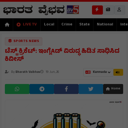
LIVE TV
Local
Crime
State
National
Inte
SPORTS NEWS
ಟೆಸ್ಟ್ ಕ್ರಿಕೆಟ್: ಇಂಗ್ಲೆAಡ್ ವಿರುದ್ಧ ಹಿಡಿತ ಸಾಧಿಸಿದ
ಕಿವೀಸ್
By
Bharath Vaibhav
19 Jun, 26
Home