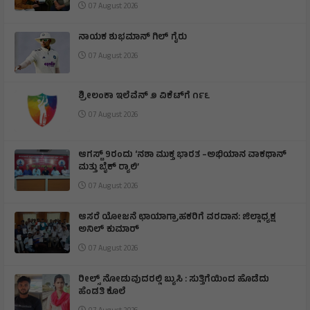
07 August 2026
ನಾಯಕ ಶುಭಮಾನ್ ಗಿಲ್ ಗೈರು
07 August 2026
ಶ್ರೀಲಂಕಾ ಇಲೆವೆನ್ ೨ ವಿಕೆಟ್‌ಗೆ ೧೯೬
07 August 2026
ಆಗಸ್ಟ್ 9ರಂದು ‘ನಶಾ ಮುಕ್ತ ಭಾರತ –ಅಭಿಯಾನ ವಾಕಥಾನ್
ಮತ್ತು ಬೈಕ್ ರ‍್ಯಾಲಿ’
07 August 2026
ಆಸರೆ ಯೋಜನೆ ಛಾಯಾಗ್ರಾಹಕರಿಗೆ ವರದಾನ: ಜಿಲ್ಲಾಧ್ಯಕ್ಷ
ಅನಿಲ್ ಕುಮಾರ್
07 August 2026
ರೀಲ್ಸ್ ನೋಡುವುದರಲ್ಲಿ ಬ್ಯುಸಿ : ಸುತ್ತಿಗೆಯಿಂದ ಹೊಡೆದು
ಹೆಂಡತಿ ಕೊಲೆ