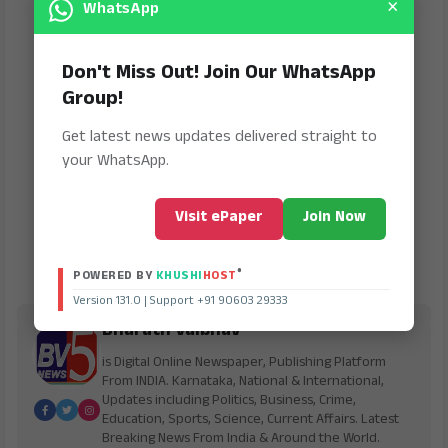
×
WhatsApp
Don't Miss Out! Join Our WhatsApp
Group!
Get latest news updates delivered straight to
your WhatsApp.
Visit ePaper
Join Now
®
POWERED BY
KHUSHI
HOST
Version 131.0 | Support +91 90603 29333
Bharath Vaibhav
is Digital Online Newspaper, Publishing Platform
From INDIA. Karnataka, National & International,
Updates including Politics, Business, Crime,
Education, Sports, Science, Current Affairs. Latest
Breaking News From India & Around the World.