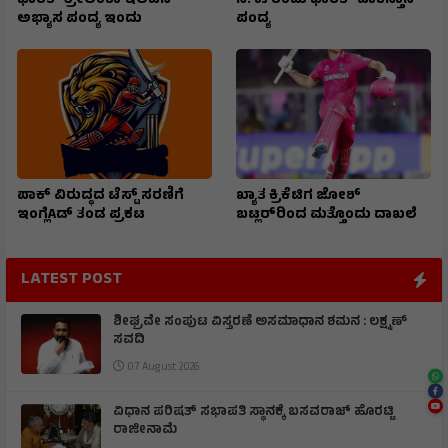
ಭಾರತ- ಶ್ರೀಲಂಕಾ ಇಲೆವೆನ್
ಸೆ. ೫ ರಂದು ಭಾರತ- ಪಾಕಿಸ್ತಾನ
ಅಭ್ಯಾಸ ಪಂದ್ಯ ಇಂದು
ಪಂದ್ಯ
ಪಾಕ್ ವಿರುದ್ಧದ ಟೆಸ್ಟ್ ಸರಣಿಗೆ
ಖ್ಯಾತ ಕ್ರಿಕೆಟಿಗ ಜೋಶ್
ಇಂಗ್ಲೆAಡ್ ತಂಡ ಪ್ರಕಟ
ಬಟ್ಲರ್‌ರಿಂದ ಮತ್ತೊಂದು ದಾಖಲೆ
LATEST POST
ಶೀಘ್ರವೇ ಸಂಪುಟ ವಿಸ್ತರಣೆ ಅಸಮಾಧಾನ ಶಮನ : ಲಕ್ಷ್ಮಣ್
ಸವದಿ
07 August 2026
ವಿಧಾನ ಪರಿಷತ್ ಸಭಾಪತಿ ಸ್ಥಾನಕ್ಕೆ ಬಸವರಾಜ್ ಹೊರಟ್ಟಿ
ರಾಜೀನಾಮೆ