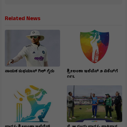
Related News
ನಾಯಕ ಶುಭಮಾನ್ ಗಿಲ್ ಗೈರು
ಶ್ರೀಲಂಕಾ ಇಲೆವೆನ್ ೨ ವಿಕೆಟ್‌ಗೆ
೧೯೬