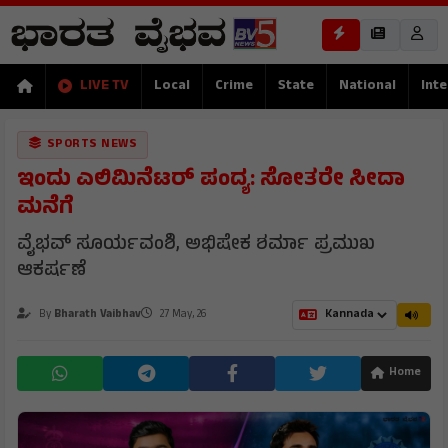
LIVE TV
Local
Crime
State
National
Inte
SPORTS NEWS
ಇಂದು ಎಲಿಮಿನೆಟರ್ ಪಂದ್ಯ: ಸೋತರೇ ಸೀದಾ
ಮನೆಗೆ
ವೈಭವ್ ಸೂರ್ಯವಂಶಿ, ಅಭಿಷೇಕ ಶರ್ಮಾ ಪ್ರಮುಖ
ಆಕರ್ಷಣೆ
By
Bharath Vaibhav
27 May, 26
Home