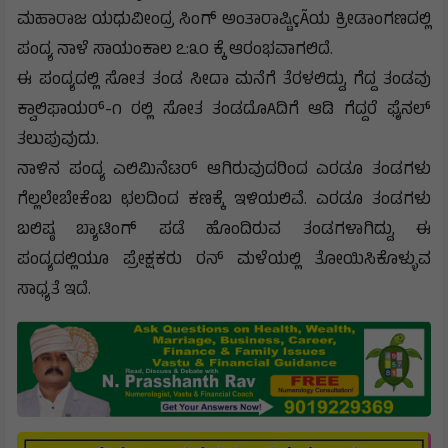
ಮಹಾರಾಜ ಯಧುವೀಂದ್ರ ಸಿಂಗ್ ಅಂತಾರಾಷ್ಟಿçÃಯ ಕ್ರೀಡಾಂಗಣದಲ್ಲಿ
ಪಂದ್ಯ ನಾಳೆ ಸಾಯಂಕಾಲ ೭:೩೦ ಕ್ಕೆ ಆರಂಭವಾಗಲಿದೆ.
ಈ ಪಂದ್ಯದಲ್ಲಿ ಸೋತ ತಂಡ ಸೀದಾ ಮನೆಗೆ ತೆರಳಲಿದ್ದು, ಗೆದ್ದ ತಂಡವು
ಕ್ವಾಲಿಫಾಯರ್-೧ ರಲ್ಲಿ ಸೋತ ತಂಡದೊAದಿಗೆ ಆಡಿ ಗೆದ್ದರೆ ಫೈನಲ್
ತಲುಪುವುದು.
ನಾಳಿನ ಪಂದ್ಯ ಎಲಿಮಿನೆಟರ್ ಆಗಿರುವುದರಿಂದ ಎರಡೂ ತಂಡಗಳು
ಗೆಲ್ಲಲೇಬೇಕೆಂಬ ಛಲದಿಂದ ಕಣಕ್ಕೆ ಇಳಿಯಲಿವೆ. ಎರಡೂ ತಂಡಗಳು
ಬಲಿಷ್ಠ ಬ್ಯಾಟಿಂಗ್ ಪಡೆ ಹೊಂದಿರುವ ತಂಡಗಳಾಗಿದ್ದು, ಈ
ಪಂದ್ಯದಲ್ಲಿಯೂ ಪ್ರೇಕ್ಷಕರು ರನ್ ಮಳೆಯಲ್ಲಿ ತೋಯಿಸಿಕೊಳ್ಳುವ
ಸಾಧ್ಯತೆ ಇದೆ.