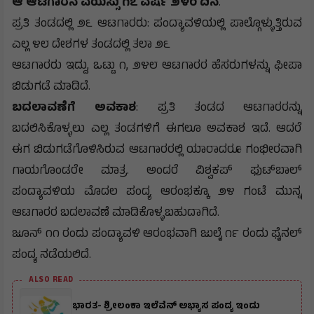
ಆ ಆಟಗಾರನ ವಯಸ್ಸು ೧೭ ವರ್ಷ ೨೪೦ ದಿನ
.
ಪ್ರತಿ ತಂಡದಲ್ಲಿ ೨೬ ಆಟಗಾರರು: ಪಂದ್ಯಾವಳಿಯಲ್ಲಿ ಪಾಲ್ಗೊಳ್ಳುತ್ತಿರುವ
ಎಲ್ಲ ೪೮ ದೇಶಗಳ ತಂಡದಲ್ಲಿ ತಲಾ ೨೬
ಆಟಗಾರರು ಇದ್ದು, ಒಟ್ಟು ೧, ೨೪೮ ಆಟಗಾರರ ಹೆಸರುಗಳನ್ನು ಫೀಪಾ
ಬಿಡುಗಡೆ ಮಾಡಿದೆ.
ಬದಲಾವಣೆಗೆ ಅವಕಾಶ
: ಪ್ರತಿ ತಂಡದ ಆಟಗಾರರನ್ನು
ಬದಲಿಸಿಕೊಳ್ಳಲು ಎಲ್ಲ ತಂಡಗಳಿಗೆ ಈಗಲೂ ಅವಕಾಶ ಇದೆ. ಆದರೆ
ಈಗ ಬಿಡುಗಡೆಗೊಳಿಸಿರುವ ಆಟಗಾರರಲ್ಲಿ ಯಾರಾದರೂ ಗಂಭೀರವಾಗಿ
ಗಾಯಗೊಂಡರೇ ಮಾತ್ರ. ಅಂದರೆ ವಿಶ್ವಕಪ್ ಫುಟ್‌ಬಾಲ್
ಪಂದ್ಯಾವಳಿಯ ಮೊದಲ ಪಂದ್ಯ ಆರಂಭಕ್ಕೂ ೨೪ ಗಂಟೆ ಮುನ್ನ
ಆಟಗಾರರ ಬದಲಾವಣೆ ಮಾಡಿಕೊಳ್ಳಬಹುದಾಗಿದೆ.
ಜೂನ್ ೧೧ ರಂದು ಪಂದ್ಯಾವಳಿ ಆರಂಭವಾಗಿ ಜುಲೈ ೧೯ ರಂದು ಫೈನಲ್
ಪಂದ್ಯ ನಡೆಯಲಿದೆ.
ALSO READ
ಭಾರತ- ಶ್ರೀಲಂಕಾ ಇಲೆವೆನ್ ಅಭ್ಯಾಸ ಪಂದ್ಯ ಇಂದು