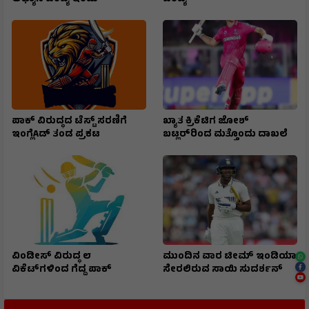
ಪಾಕ್ ವಿರುದ್ಧದ ಟೆಸ್ಟ್ ಸರಣಿಗೆ
ಖ್ಯಾತ ಕ್ರಿಕೆಟಿಗ ಜೋಶ್
ಇಂಗ್ಲೆAಡ್ ತಂಡ ಪ್ರಕಟ
ಬಟ್ಲರ್‌ರಿಂದ ಮತ್ತೊಂದು ದಾಖಲೆ
ವಿಂಡೀಸ್ ವಿರುದ್ಧ ೮
ಮುಂದಿನ ವಾರ ಟೀಮ್ ಇಂಡಿಯಾ
ವಿಕೆಟ್‌ಗಳಿಂದ ಗೆದ್ದ ಪಾಕ್
ಸೇರಲಿರುವ ಸಾಯಿ ಸುದರ್ಶನ್