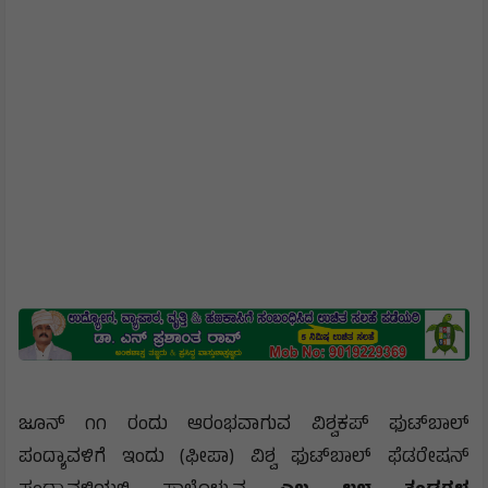
ಜೂನ್ ೧೧ ರಂದು ಆರಂಭವಾಗುವ ವಿಶ್ವಕಪ್ ಫುಟ್‌ಬಾಲ್
ಪಂದ್ಯಾವಳಿಗೆ ಇಂದು (ಫೀಪಾ) ವಿಶ್ವ ಫುಟ್‌ಬಾಲ್ ಫೆಡರೇಷನ್