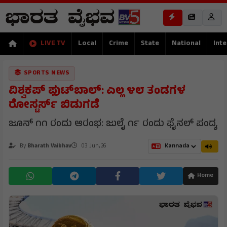
LIVE TV
Local
Crime
State
National
Inte
SPORTS NEWS
ವಿಶ್ವಕಪ್ ಫುಟ್‌ಬಾಲ್: ಎಲ್ಲ ೪೮ ತಂಡಗಳ
ರೋಸ್ಟರ್ಸ್ ಬಿಡುಗಡೆ
ಜೂನ್ ೧೧ ರಂದು ಆರಂಭ: ಜುಲೈ ೧೯ ರಂದು ಫೈನಲ್ ಪಂದ್ಯ
By
Bharath Vaibhav
03 Jun, 26
Home