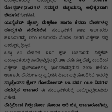
ಪಂದ್ಯಾವಳಿಯಲ್ಲಿ ಪಾಲ್ಗೊಳ್ಳುವ
ಎಲ್ಲ ೪೮ ತಂಡಗಳ
ರೋಸ್ಟರ್ಸ್(ತಂಡಗಳ ಸದಸ್ಯರ ಪಟ್ಟಿ)ಯನ್ನು ಅಧಿಕೃತವಾಗಿ
ಬಿಡುಗಡೆ
ಗೊಳಿಸಿದೆ.
ಯುನೈಟೆಡ್ ಸ್ಟೇಟ್ಸ್, ಮೆಕ್ಸಿಕೋ ಹಾಗೂ ಕೆನಡಾ ದೇಶಗಳಲ್ಲಿ
ಪಂದ್ಯಗಳು ನಡೆಯಲಿವೆ
. ಪಂದ್ಯಾವಳಿಗೆ ೩೫೭ ಆಟಗಾರರು
ಹಳಬರಾಗಿದ್ದು, ೮೯೧ ಆಟಗಾರರು ಮೊದಲ ಬಾರಿಗೆ ವಿಶ್ವಕಪ್ ನಲ್ಲಿ
ಪಾಲ್ಗೊಳ್ಳುತ್ತಿದ್ದಾರೆ.
ಒಟ್ಟು ೭೧ ದೇಶಗಳ ೪೪೯ ಕ್ಲಬ್ ಆಟಗಾರರು ವಿಶ್ವಕಪ್
ಪಂದ್ಯಾವಳಿಯಲ್ಲಿ ಪಾಲ್ಗೊಳ್ಳುತ್ತಿದ್ದಾರೆ. ೨೫ ವರ್ಷಕ್ಕೂ ಹೆಚ್ಚು ಕಾಲದಿಂದ
ವಿಶ್ವಕಪ್ ಫುಟ್‌ಬಾಲ್‌ನಲ್ಲಿ ಭಾಗವಹಿಸುತ್ತಿರುವ ತೀರಾ ಹಳೆಯ
ಆಟಗಾರರ ಹೆಸರುಗಳನ್ನು ಪ್ರತ್ಯೇಕಿಸಿ ಫೀಪಾ ಪಟ್ಟಿ ಹೊರಡಿಸಿದೆ. ಇದರಲ್ಲಿ
ಸ್ಕಾಟ್ಲೆಂಡ್‌ನ ಕ್ರೇಗ್ ಗೋರ್ಡೋನ್ ೪೩ ವರ್ಷ ೧೬೨ ದಿನಗಳ
ವಯಸ್ಸಿನ ಆಟಗಾರ
ಈ ಪಂದ್ಯಾವಳಿಯಲ್ಲಿ ಪಾಲ್ಗೊಳ್ಳುತ್ತಿರುವುದು
ವಿಶೇಷ.
ಮೆಕ್ಸಿಕೋದ ಗಿಲ್ಬೇರ್ಟೋ ಮೋರಾ ಅತಿ ಚಿಕ್ಕ ಆಟಗಾರನಾಗಿದ್ದು,