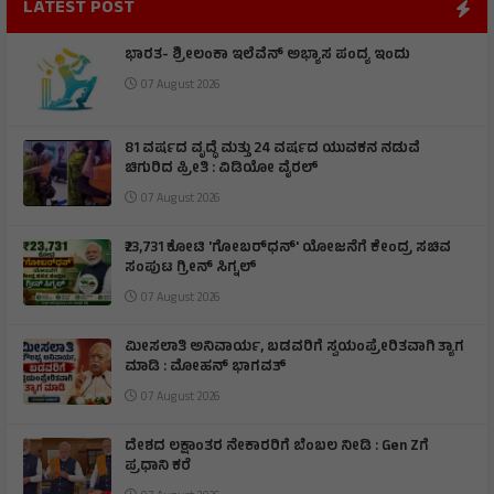
LATEST POST
ಭಾರತ- ಶ್ರೀಲಂಕಾ ಇಲೆವೆನ್ ಅಭ್ಯಾಸ ಪಂದ್ಯ ಇಂದು
07 August 2026
81 ವರ್ಷದ ವೃದ್ಧೆ ಮತ್ತು 24 ವರ್ಷದ ಯುವಕನ ನಡುವೆ
ಚಿಗುರಿದ ಪ್ರೀತಿ : ವಿಡಿಯೋ ವೈರಲ್
07 August 2026
₹23,731 ಕೋಟಿ 'ಗೋಬರ್‌ಧನ್' ಯೋಜನೆಗೆ ಕೇಂದ್ರ ಸಚಿವ
ಸಂಪುಟ ಗ್ರೀನ್ ಸಿಗ್ನಲ್
07 August 2026
ಮೀಸಲಾತಿ ಅನಿವಾರ್ಯ, ಬಡವರಿಗೆ ಸ್ವಯಂಪ್ರೇರಿತವಾಗಿ ತ್ಯಾಗ
ಮಾಡಿ : ಮೋಹನ್ ಭಾಗವತ್
07 August 2026
ದೇಶದ ಲಕ್ಷಾಂತರ ನೇಕಾರರಿಗೆ ಬೆಂಬಲ ನೀಡಿ : Gen Zಗೆ
ಪ್ರಧಾನಿ ಕರೆ