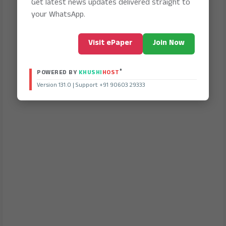
Get latest news updates delivered straight to
your WhatsApp.
Visit ePaper
Join Now
®
POWERED BY
KHUSHI
HOST
Version 131.0 | Support +91 90603 29333