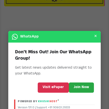
×
WhatsApp
Don't Miss Out! Join Our WhatsApp
Group!
Get latest news updates delivered straight to
your WhatsApp.
Visit ePaper
Join Now
®
POWERED BY
KHUSHI
HOST
Version 131.0 | Support +91 90603 29333