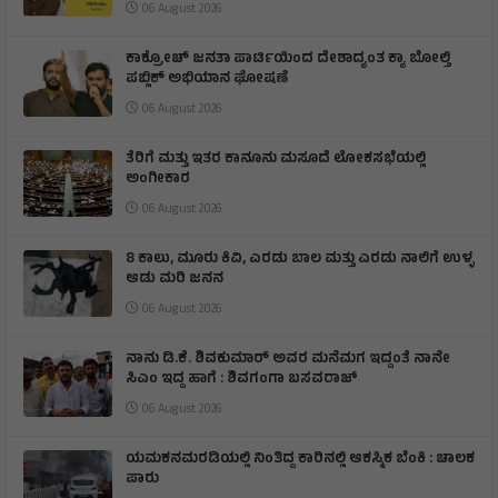
06 August 2026
ಕಾಕ್ರೋಚ್ ಜನತಾ ಪಾರ್ಟಿಯಿಂದ ದೇಶಾದ್ಯಂತ ಕ್ಯಾ ಬೋಲ್ತಿ
ಪಬ್ಲಿಕ್ ಅಭಿಯಾನ ಘೋಷಣೆ
06 August 2026
ತೆರಿಗೆ ಮತ್ತು ಇತರ ಕಾನೂನು ಮಸೂದೆ ಲೋಕಸಭೆಯಲ್ಲಿ
ಅಂಗೀಕಾರ
06 August 2026
8 ಕಾಲು, ಮೂರು ಕಿವಿ, ಎರಡು ಬಾಲ ಮತ್ತು ಎರಡು ನಾಲಿಗೆ ಉಳ್ಳ
ಆಡು ಮರಿ ಜನನ
06 August 2026
ನಾನು ಡಿ.ಕೆ. ಶಿವಕುಮಾರ್ ಅವರ ಮನೆಮಗ ಇದ್ದಂತೆ ನಾನೇ
ಸಿಎಂ ಇದ್ದ ಹಾಗೆ : ಶಿವಗಂಗಾ ಬಸವರಾಜ್
06 August 2026
ಯಮಕನಮರಡಿಯಲ್ಲಿ ನಿಂತಿದ್ದ ಕಾರಿನಲ್ಲಿ ಆಕಸ್ಮಿಕ ಬೆಂಕಿ : ಚಾಲಕ
ಪಾರು