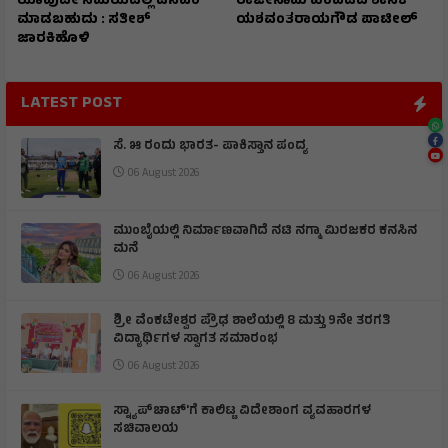
ಯಾವುದೇ ಸಮಯದಲ್ಲಿ ಡಿಸಿಎಂ
ರಾಜೀನಾಮೆ ಹಿಂಪಡೆದ ಶಾಸಕ
ಮಾಡಬಹುದು : ಸತೀಶ್
ಯಶವಂತರಾಯಗೌಡ ಪಾಟೀಲ್
ಜಾರಕಿಹೊಳಿ
LATEST POST
ಸೆ. ೫ ರಂದು ಭಾರತ- ಪಾಕಿಸ್ತಾನ ಪಂದ್ಯ
06 August 2026
ಮುಂಬೈಯಲ್ಲಿ ನಿರ್ಮಾಣವಾಗಿದೆ ನಟಿ ನಗ್ಮಾ ಮಿರಜಕರ ಕನಸಿನ
ಮನೆ
06 August 2026
ಶ್ರೀ ವೆಂಕಟೇಶ್ವರ ಪ್ರೌಢ ಶಾಲೆಯಲ್ಲಿ 8 ಮತ್ತು 9ನೇ ತರಗತಿ
ವಿದ್ಯಾರ್ಥಿಗಳ ಸ್ವಾಗತ ಸಮಾರಂಭ
06 August 2026
ಸ್ನ್ಯಾಪ್‌ಚಾಟ್‌'ಗೆ ಕಾಲಿಟ್ಟ ವಿದೇಶಾಂಗ ವ್ಯವಹಾರಗಳ
ಸಚಿವಾಲಯ