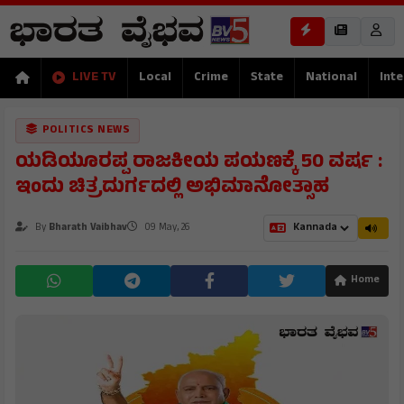
LIVE TV
Local
Crime
State
National
Inte
POLITICS NEWS
ಯಡಿಯೂರಪ್ಪ ರಾಜಕೀಯ ಪಯಣಕ್ಕೆ 50 ವರ್ಷ :
ಇಂದು ಚಿತ್ರದುರ್ಗದಲ್ಲಿ ಅಭಿಮಾನೋತ್ಸಾಹ
By
Bharath Vaibhav
09 May, 26
Home