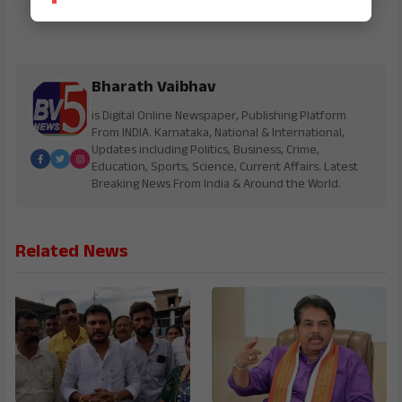
Bharath Vaibhav
is Digital Online Newspaper, Publishing Platform
From INDIA. Karnataka, National & International,
Updates including Politics, Business, Crime,
Education, Sports, Science, Current Affairs. Latest
Breaking News From India & Around the World.
Related News