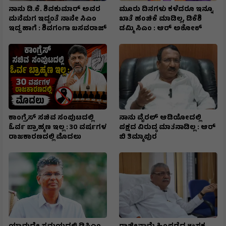
ನಾನು ಡಿ.ಕೆ. ಶಿವಕುಮಾರ್ ಅವರ
ಮೂರು ದಿನಗಳು ಕಳೆದರೂ ಇನ್ನೂ
ಮನೆಮಗ ಇದ್ದಂತೆ ನಾನೇ ಸಿಎಂ
ಖಾತೆ ಹಂಚಿಕೆ ಮಾಡಿಲ್ಲ, ಡಿಕೆಶಿ
ಇದ್ದ ಹಾಗೆ : ಶಿವಗಂಗಾ ಬಸವರಾಜ್
ಡಮ್ಮಿ ಸಿಎಂ : ಆರ್ ಅಶೋಕ್
ಕಾಂಗ್ರೆಸ್ ಸಚಿವ ಸಂಪುಟದಲ್ಲಿ
ನಾನು ವೈರಲ್ ಆಡಿಯೋದಲ್ಲಿ
ಓರ್ವ ಬ್ರಾಹ್ಮಣ ಇಲ್ಲ : 30 ವರ್ಷಗಳ
ಪಕ್ಷದ ವಿರುದ್ಧ ಮಾತನಾಡಿಲ್ಲ : ಆರ್
ರಾಜಕಾರಣದಲ್ಲಿ ಮೊದಲು
ಬಿ ತಿಮ್ಮಾಪುರ