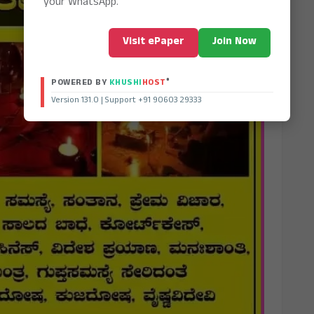
your WhatsApp.
Visit ePaper
Join Now
®
POWERED BY
KHUSHI
HOST
Version 131.0 | Support +91 90603 29333