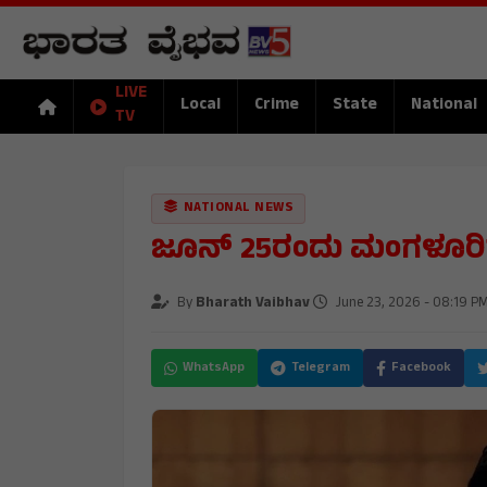
LIVE
Local
Crime
State
National
TV
NATIONAL NEWS
ಜೂನ್ 25ರಂದು ಮಂಗಳೂರಿ
By
Bharath Vaibhav
June 23, 2026 - 08:19 P
WhatsApp
Telegram
Facebook