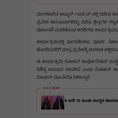
ಮಂಗಳೂರಿನ ಅಡ್ಯಾರ್ ಗಾರ್ಡನ್ ನಲ್ಲಿ ವಿಶೇಷ 
ಪ್ರವೇಶ ಆರಂಭವಾಗಲಿದ್ದು, ವಿವಿಧ ಕ್ಷೇತ್ರಗಳ ಗಣ
ನೋಂದಣಿ ಮಾಡಿಕೊಂಡ ಅತಿಥಿಗಳು ಕಾರ್ಯಕ್ರಮದಲ್ಲಿ ಪ
ಕಾರ್ಯಕ್ರಮದಲ್ಲಿ ಭಾಗವಹಿಸಲು ಪೂರ್ವ ನೋಂ
ಹೊಂದಿದವರಿಗೆ ಮಾತ್ರ ಪ್ರವೇಶಕ್ಕೆ ಅವಕಾಶ ಕಲ್ಪಿಸ
ಈ ಕಾರ್ಯಕ್ರಮ ರೋಹನ್ ಕಾರ್ಪೊರೇಶನ್ ಸಂಸ್ಥೆಯ 
ವಿಶಿಷ್ಟ ಅನುಭವ ನೀಡಲಿದೆ ಎಂದು ರೋಹನ್ ಕಾರ್
ರೋಹನ್ ಮೊಂತೇರೊ ತಿಳಿಸಿದ್ದಾರೆ.
ALSO READ
8 ಅಡಿ 10 ಇಂಚು ಉದ್ದದ ಕೂದಲು ಬ