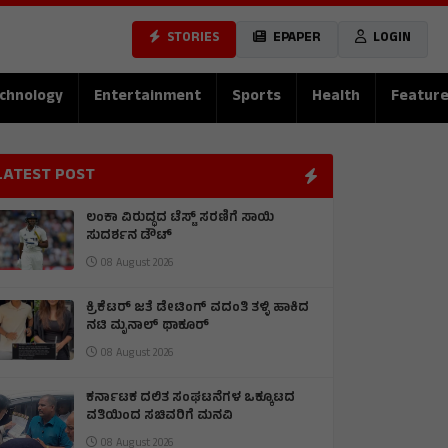
STORIES
EPAPER
LOGIN
chnology
Entertainment
Sports
Health
Featur
LATEST POST
ಲಂಕಾ ವಿರುದ್ಧದ ಟೆಸ್ಟ್ ಸರಣಿಗೆ ಸಾಯಿ
ಸುದರ್ಶನ ಡೌಟ್
08 August 2026
ಕ್ರಿಕೆಟರ್ ಜತೆ ಡೇಟಿಂಗ್ ವದಂತಿ ತಳ್ಳಿ ಹಾಕಿದ
ನಟಿ ಮೃನಾಲ್ ಥಾಕೂರ್
08 August 2026
ಕರ್ನಾಟಕ ದಲಿತ ಸಂಘಟನೆಗಳ ಒಕ್ಕೂಟದ
ವತಿಯಿಂದ ಸಚಿವರಿಗೆ ಮನವಿ
08 August 2026