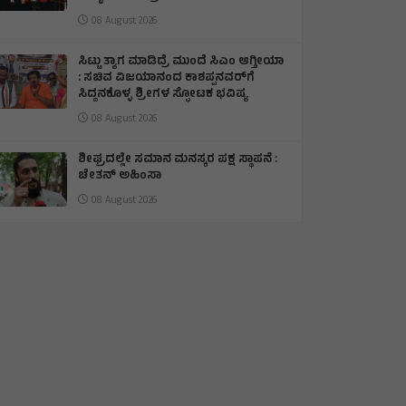
08 August 2026
ಸಿಟ್ಟು ತ್ಯಾಗ ಮಾಡಿದ್ರೆ ಮುಂದೆ ಸಿಎಂ ಆಗ್ತೀಯಾ
: ಸಚಿವ ವಿಜಯಾನಂದ ಕಾಶಪ್ಪನವರ್‌ಗೆ
ಸಿದ್ದನಕೊಳ್ಳ ಶ್ರೀಗಳ ಸ್ಫೋಟಕ ಭವಿಷ್ಯ
08 August 2026
ಶೀಘ್ರದಲ್ಲೇ ಸಮಾನ ಮನಸ್ಕರ ಪಕ್ಷ ಸ್ಥಾಪನೆ :
ಚೇತನ್ ಅಹಿಂಸಾ
08 August 2026