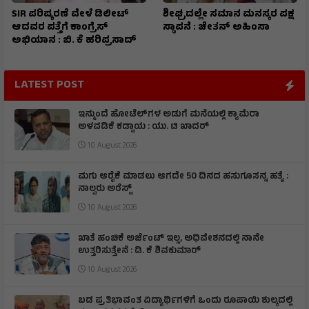
SIR ಪರಿಷ್ಕರಣೆ ವೇಳೆ ಡಿಲೀಟ್
ಶೀಘ್ರದಲ್ಲೇ ಸಮಾನ ಮನಸ್ಕರ ಪಕ್ಷ
ಆದವರ ಪತ್ತೆಗೆ ಕಾಂಗ್ರೆಸ್
ಸ್ಥಾಪನೆ : ಚೇತನ್ ಅಹಿಂಸಾ
ಅಭಿಯಾನ : ಬಿ. ಕೆ ಹರಿಪ್ರಸಾದ್
LATEST POST
ಇನ್ಮುಂದೆ ಹೋಟೆಲ್‌ಗಳ ಅಡುಗೆ ಮನೆಯಲ್ಲಿ ಕ್ಯಾಮೆರಾ
ಅಳವಡಿಕೆ ಕಡ್ಡಾಯ : ಯು. ಟಿ ಖಾದರ್
10 August 2026
ಮಗು ಆರೈಕೆ ಮಾಡಲು ಆಗದೇ 50 ದಿನದ ಹಸುಗೂಸನ್ನ ಹತ್ಯೆ :
ನಾಲ್ವರು ಅರೆಸ್ಟ್
10 August 2026
ಖಾತೆ ಹಂಚಿಕೆ ಅರ್ಜೆಂಟ್ ಇಲ್ಲ, ಅಧಿವೇಶನದಲ್ಲಿ ನಾನೇ
ಉತ್ತರಿಸುತ್ತೇನೆ : ಡಿ. ಕೆ ಶಿವಕುಮಾರ್
10 August 2026
ಬಡ ಪ್ರತಿಭಾವಂತ ವಿದ್ಯಾರ್ಥಿಗಳಿಗೆ ಒಂದು ರೂಪಾಯಿ ಶುಲ್ಕದಲ್ಲಿ