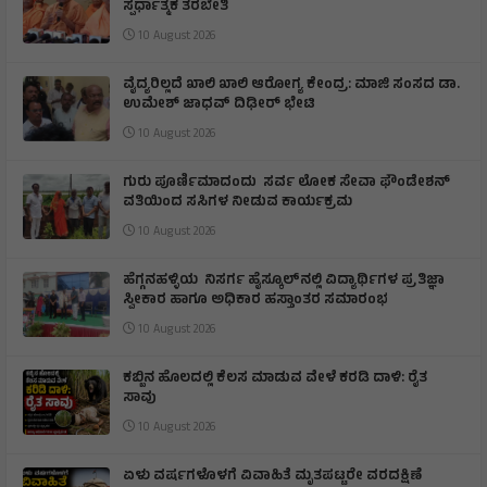
ಸ್ಪರ್ಧಾತ್ಮಕ ತರಬೇತಿ
10 August 2026
ವೈದ್ಯರಿಲ್ಲದೆ ಖಾಲಿ ಖಾಲಿ ಆರೋಗ್ಯ ಕೇಂದ್ರ: ಮಾಜಿ ಸಂಸದ ಡಾ.
ಉಮೇಶ್ ಜಾಧವ್ ದಿಢೀರ್ ಭೇಟಿ
10 August 2026
ಗುರು ಪೂರ್ಣಿಮಾದಂದು ಸರ್ವ ಲೋಕ ಸೇವಾ ಫೌಂಡೇಶನ್
ವತಿಯಿಂದ ಸಸಿಗಳ ನೀಡುವ ಕಾರ್ಯಕ್ರಮ
10 August 2026
ಹೆಗ್ಗನಹಳ್ಳಿಯ ನಿಸರ್ಗ ಹೈಸ್ಕೂಲ್‌ನಲ್ಲಿ ವಿದ್ಯಾರ್ಥಿಗಳ ಪ್ರತಿಜ್ಞಾ
ಸ್ವೀಕಾರ ಹಾಗೂ ಅಧಿಕಾರ ಹಸ್ತಾಂತರ ಸಮಾರಂಭ
10 August 2026
ಕಬ್ಬಿನ ಹೊಲದಲ್ಲಿ ಕೆಲಸ ಮಾಡುವ ವೇಳೆ ಕರಡಿ ದಾಳಿ: ರೈತ
ಸಾವು
10 August 2026
ಏಳು ವರ್ಷಗಳೊಳಗೆ ವಿವಾಹಿತೆ ಮೃತಪಟ್ಟರೇ ವರದಕ್ಷಿಣೆ