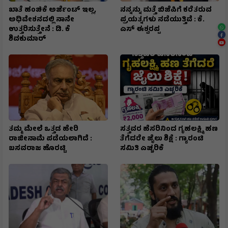
ಖಾತೆ ಹಂಚಿಕೆ ಅರ್ಜೆಂಟ್ ಇಲ್ಲ,
ನನ್ನನ್ನು ಮತ್ತೆ ಬಿಜೆಪಿಗೆ ಕರೆತರುವ
ಅಧಿವೇಶನದಲ್ಲಿ ನಾನೇ
ಪ್ರಯತ್ನಗಳು ನಡೆಯುತ್ತಿವೆ : ಕೆ.
ಉತ್ತರಿಸುತ್ತೇನೆ : ಡಿ. ಕೆ
ಎಸ್ ಈಶ್ವರಪ್ಪ
ಶಿವಕುಮಾರ್
ತಮ್ಮ ಮೇಲೆ ಒತ್ತಡ ಹೇರಿ
ಸತ್ತವರ ಹೆಸರಿನಿಂದ ಗೃಹಲಕ್ಷ್ಮಿ ಹಣ
ರಾಜೀನಾಮೆ ಪಡೆಯಲಾಗಿದೆ :
ತೆಗೆದರೇ ಜೈಲು ಶಿಕ್ಷೆ : ಗ್ಯಾರಂಟಿ
ಬಸವರಾಜ ಹೊರಟ್ಟಿ
ಸಮಿತಿ ಎಚ್ಚರಿಕೆ