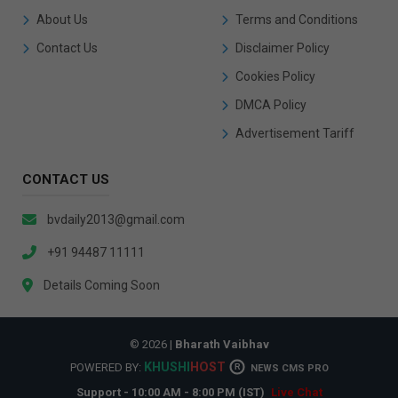
About Us
Terms and Conditions
Contact Us
Disclaimer Policy
Cookies Policy
DMCA Policy
Advertisement Tariff
CONTACT US
bvdaily2013@gmail.com
+91 94487 11111
Details Coming Soon
© 2026 |
Bharath Vaibhav
KHUSHI
HOST
POWERED BY:
R
NEWS CMS PRO
Support - 10:00 AM - 8:00 PM (IST)
Live Chat