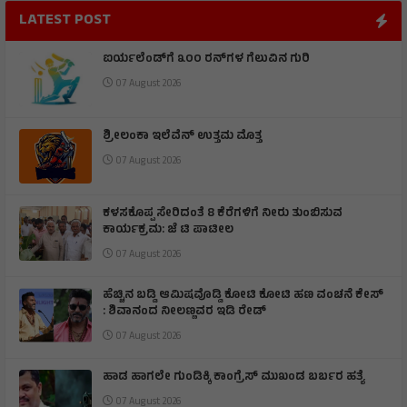
LATEST POST
ಐರ್ಯಲೆಂಡ್‌ಗೆ ೩೦೦ ರನ್‌ಗಳ ಗೆಲುವಿನ ಗುರಿ
07 August 2026
ಶ್ರೀಲಂಕಾ ಇಲೆವೆನ್ ಉತ್ತಮ ಮೊತ್ತ
07 August 2026
ಕಳಸಕೊಪ್ಪ ಸೇರಿದಂತೆ 8 ಕೆರೆಗಳಿಗೆ ನೀರು ತುಂಬಿಸುವ
ಕಾರ್ಯಕ್ರಮ: ಜೆ ಟಿ ಪಾಟೀಲ
07 August 2026
ಹೆಚ್ಚಿನ ಬಡ್ಡಿ ಆಮಿಷವೊಡ್ಡಿ ಕೋಟಿ ಕೋಟಿ ಹಣ ವಂಚನೆ ಕೇಸ್
: ಶಿವಾನಂದ ನೀಲಣ್ಣವರ ಇಡಿ ರೇಡ್
07 August 2026
ಹಾಡ ಹಾಗಲೇ ಗುಂಡಿಕ್ಕಿ ಕಾಂಗ್ರೆಸ್ ಮುಖಂಡ ಬರ್ಬರ ಹತ್ಯೆ
07 August 2026