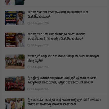
ಆಗಸ್ಟ್ 15ವರೆಗೆ ಖಾತೆ ಹಂಚಿಕೆಗೆ ಕಾಲಾವಕಾಶ ಇದೆ :
ಡಿ.ಕೆ.ಶಿವಕುಮಾರ್
07 August 2026
ಆಗಸ್ಟ್ 13 ರಂದು ಅಧಿವೇಶನ,14 ರಂದು ನೂತನ
ಉಪಸಭಾಪತಿಗಳ ಆಯ್ಕೆ : ಡಿ.ಕೆ.ಶಿವಕುಮಾರ್
07 August 2026
ಹುತಾತ್ಮ ಯೋಧ ಅಂಗಡಿ ಮಂಜುನಾಥ ನಾಯಕ ಸಾದಾಪುರ
ಪುಣ್ಯ ಸ್ಮರಣೆ
07 August 2026
​ಶ್ರೀ ಕ್ಷೇತ್ರ ಪರಕನಹಟ್ಟಿಯಿಂದ ಹುಬ್ಬಳ್ಳಿಗೆ ಪ್ರಥಮ ವರ್ಷದ
ಸಿದ್ಧಾರೂಢ ಪಾದಯಾತ್ರೆ: ಭಕ್ತಿಪರವಶತೆಯಿಂದ ಚಾಲನೆ
07 August 2026
ಶ್ರೀ ಮಹರ್ಷಿ ವಾಲ್ಮೀಕಿ ವೃತ್ತ ನಿರ್ಮಾಣಕ್ಕೆ ಸ್ಥಳ ಪರಿಶೀಲಿಸಿದ :
ಶಾಸಕ ಜಿ.ಹಂಪಯ್ಯ ನಾಯಕ ಸಾಹುಕಾರ