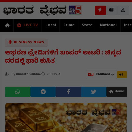
LIVE TV
Local
Crime
State
National
Inte
BUSINESS NEWS
ಆಭರಣ ಪ್ರೇಮಿಗಳಿಗೆ ಬಂಪರ್ ಲಾಟರಿ : ಚಿನ್ನದ
ದರದಲ್ಲಿ ಭಾರಿ ಕುಸಿತ
By
Bharath Vaibhav
20 Jun, 26
Home