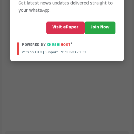
Get latest news updates delivered straight to
your WhatsApp.
Visit ePaper
Join Now
®
POWERED BY
KHUSHI
HOST
Version 131.0 | Support +91 90603 29333