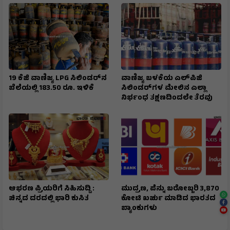
19 ಕೆಜಿ ವಾಣಿಜ್ಯ LPG ಸಿಲಿಂಡರ್‌ನ
ವಾಣಿಜ್ಯ ಬಳಕೆಯ ಎಲ್‌ಪಿಜಿ
ಬೆಲೆಯಲ್ಲಿ 183.50 ರೂ. ಇಳಿಕೆ
ಸಿಲಿಂಡರ್‌ಗಳ ಮೇಲಿನ ಎಲ್ಲಾ
ನಿರ್ಭಂಧ ತಕ್ಷಣದಿಂದಲೇ ತೆರವು
ಆಭರಣ ಪ್ರಿಯರಿಗೆ ಸಿಹಿಸುದ್ದಿ :
ಮುದ್ರಣ, ಪೆನ್ನು ಬರೋಬ್ಬರಿ ₹3,870
ಚಿನ್ನದ ದರದಲ್ಲಿ ಭಾರಿ ಕುಸಿತ
ಕೋಟಿ ಖರ್ಚು ಮಾಡಿದ ಭಾರತದ
ಬ್ಯಾಂಕುಗಳು