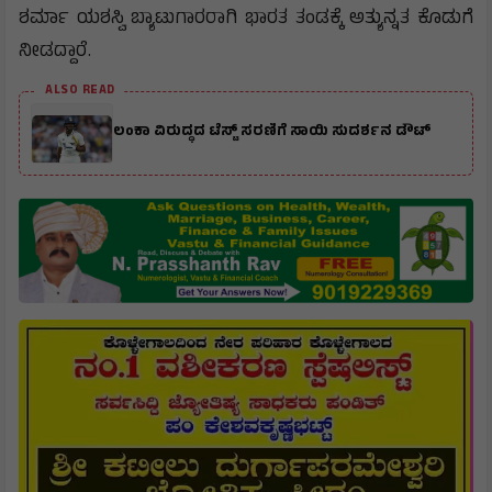
ಶರ್ಮಾ ಯಶಸ್ವಿ ಬ್ಯಾಟುಗಾರರಾಗಿ ಭಾರತ ತಂಡಕ್ಕೆ ಅತ್ಯುನ್ನತ ಕೊಡುಗೆ
ನೀಡದ್ದಾರೆ.
ALSO READ
ಲಂಕಾ ವಿರುದ್ಧದ ಟೆಸ್ಟ್ ಸರಣಿಗೆ ಸಾಯಿ ಸುದರ್ಶನ ಡೌಟ್