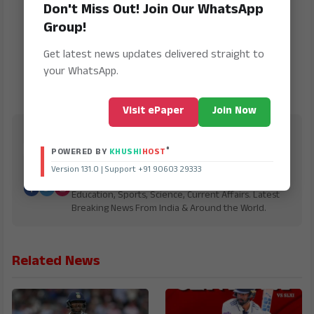
Don't Miss Out! Join Our WhatsApp
Group!
Get latest news updates delivered straight to
your WhatsApp.
Visit ePaper
Join Now
Bharath Vaibhav
®
POWERED BY
KHUSHI
HOST
is Digital Online Newspaper, Publishing Platform
From INDIA. Karnataka, National & International,
Version 131.0 | Support +91 90603 29333
Updates including Politics, Business, Crime,
Education, Sports, Science, Current Affairs. Latest
Breaking News From India & Around the World.
Related News