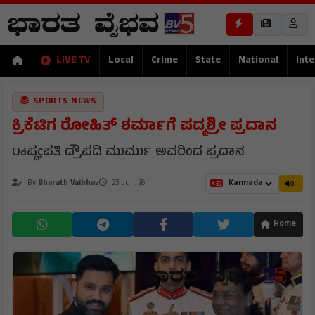
LIVE TV
Local
Crime
State
National
Inte
SPORTS NEWS
ಕ್ರಿಕೆಟಿಗ ರೋಹಿತ್ ಶರ್ಮಾಗೆ ಪದ್ಮಶ್ರೀ ಪ್ರದಾನ
ರಾಷ್ಟçಪತಿ ದ್ರೌಪದಿ ಮುರ್ಮು ಅವರಿಂದ ಪ್ರದಾನ
By
Bharath Vaibhav
23 Jun, 26
Home