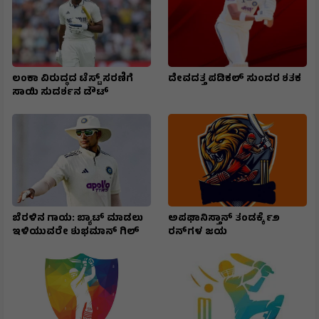
ಲಂಕಾ ವಿರುದ್ಧದ ಟೆಸ್ಟ್ ಸರಣಿಗೆ
ದೇವದತ್ತ ಪಡಿಕಲ್ ಸುಂದರ ಶತಕ
ಸಾಯಿ ಸುದರ್ಶನ ಡೌಟ್
ಬೆರಳಿನ ಗಾಯ: ಬ್ಯಾಟ್ ಮಾಡಲು
ಅಪಘಾನಿಸ್ತಾನ್ ತಂಡಕ್ಕೆ ೯೨
ಇಳಿಯುವರೇ ಶುಭಮಾನ್ ಗಿಲ್
ರನ್‌ಗಳ ಜಯ