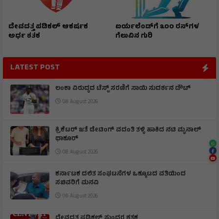
ದೇವದತ್ತ ಪಡಿಕಲ್ ಆಕರ್ಷಕ
ಐರ್ಯಲೆಂಡ್‌ಗೆ ೩೦೦ ರನ್‌ಗಳ
ಅರ್ಧ ಶತಕ
ಗೆಲುವಿನ ಗುರಿ
LATEST POST
ಲಂಕಾ ವಿರುದ್ಧದ ಟೆಸ್ಟ್ ಸರಣಿಗೆ ಸಾಯಿ ಸುದರ್ಶನ ಡೌಟ್
08 August 2026
ಕ್ರಿಕೆಟರ್ ಜತೆ ಡೇಟಿಂಗ್ ವದಂತಿ ತಳ್ಳಿ ಹಾಕಿದ ನಟಿ ಮೃನಾಲ್
ಥಾಕೂರ್
08 August 2026
ಕರ್ನಾಟಕ ದಲಿತ ಸಂಘಟನೆಗಳ ಒಕ್ಕೂಟದ ವತಿಯಿಂದ
ಸಚಿವರಿಗೆ ಮನವಿ
08 August 2026
ದೇವದತ್ತ ಪಡಿಕಲ್ ಸುಂದರ ಶತಕ